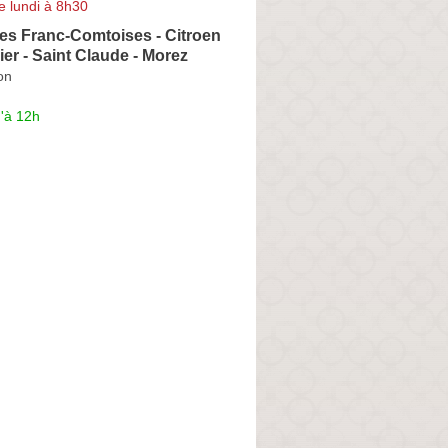
e lundi à 8h30
es Franc-Comtoises - Citroen
er - Saint Claude - Morez
on
'à 12h