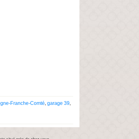
ogne-Franche-Comté
,
garage 39
,