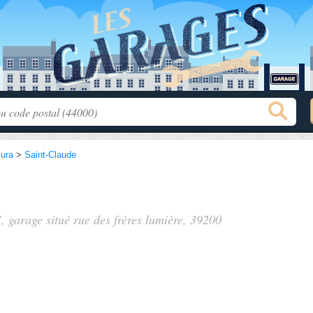
Jura
>
Saint-Claude
", garage situé
rue des frères lumière
, 39200