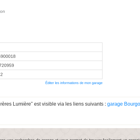
yon
5900018
720959
22
Éditer les informations de mon garage
res Lumière" est visible via les liens suivants :
garage Bourg