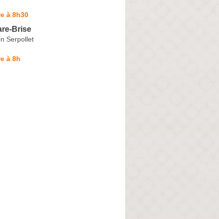
e à 8h30
re-Brise
n Serpollet
e à 8h