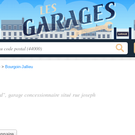
e
>
Bourgoin-Jallieu
rd", garage concessionnaire situé
rue joseph
.
onnaire