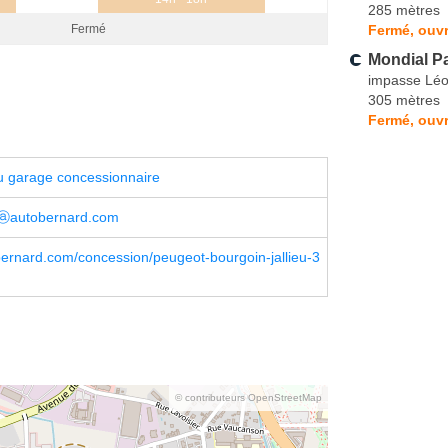
285 mètres
Fermé, ouvr
Fermé
Mondial Pa
impasse Léo
305 mètres
Fermé, ouvr
u garage concessionnaire
hⓐautobernard.com
ernard.com/concession/peugeot-bourgoin-jallieu-3
© contributeurs OpenStreetMap