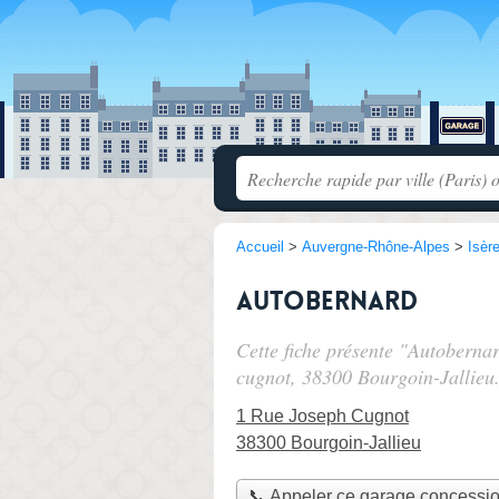
Accueil
>
Auvergne-Rhône-Alpes
>
Isèr
Autobernard
Cette fiche présente "Autoberna
cugnot
, 38300 Bourgoin-Jallieu
1 Rue Joseph Cugnot
38300 Bourgoin-Jallieu
📞 Appeler ce garage concessi