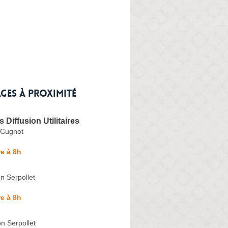
ges à proximité
 Diffusion Utilitaires
 Cugnot
e à 8h
n Serpollet
e à 8h
n Serpollet