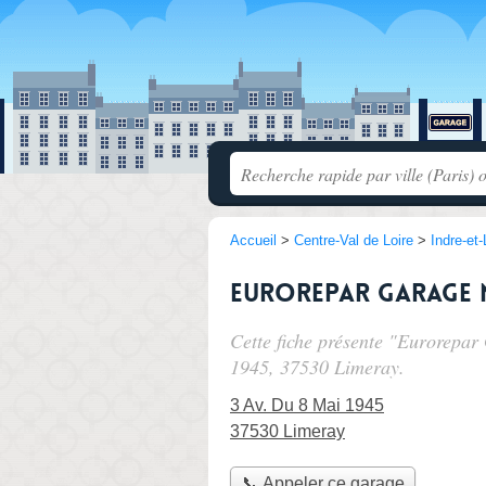
Accueil
>
Centre-Val de Loire
>
Indre-et-
Eurorepar Garage 
Cette fiche présente "Eurorepa
1945
, 37530 Limeray.
3 Av. Du 8 Mai 1945
37530 Limeray
📞 Appeler ce garage