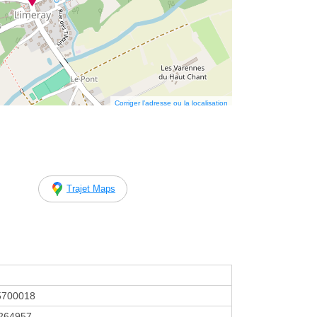
Corriger l’adresse ou la localisation
Trajet Maps
5700018
264957