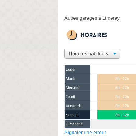
Autres garages à Limeray
Horaires
Lundi
Mardi
8h - 12h
Mercredi
8h - 12h
Jeudi
8h - 12h
Vendredi
8h - 12h
Samedi
8h - 12h
Dimanche
Signaler une erreur