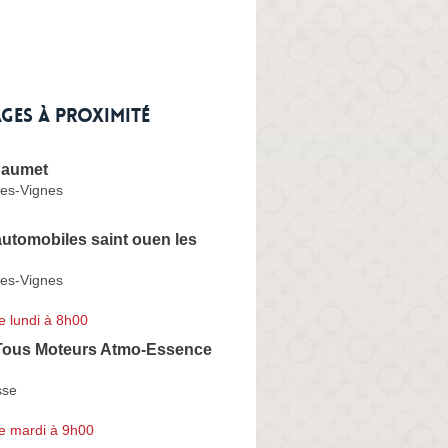
ges à proximité
haumet
les-Vignes
utomobiles saint ouen les
les-Vignes
e lundi à 8h00
ous Moteurs Atmo-Essence
sse
e mardi à 9h00