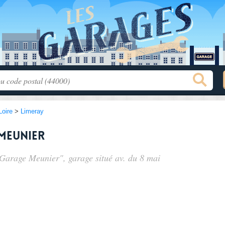
Loire
>
Limeray
Meunier
r Garage Meunier", garage situé
av. du 8 mai