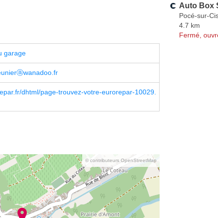
Auto Box S
Pocé-sur-Ci
4.7 km
Fermé, ouvr
u garage
unierⓐwanadoo.fr
par.fr/dhtml/page-trouvez-votre-eurorepar-10029.
© contributeurs OpenStreetMap