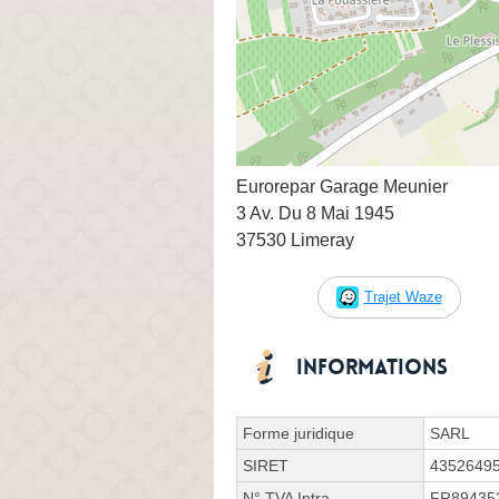
Eurorepar Garage Meunier
3 Av. Du 8 Mai 1945
37530 Limeray
Trajet Waze
Informations
Forme juridique
SARL
SIRET
4352649
N° TVA Intra.
FR89435