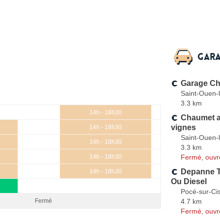
Gara
Garage C
Saint-Ouen-
3.3 km
14h - 18h30
Chaumet a
vignes
14h - 18h30
Saint-Ouen-
14h - 18h30
3.3 km
Fermé, ouvr
14h - 18h30
Depanne T
14h - 18h30
Ou Diesel
Pocé-sur-Ci
4.7 km
Fermé
Fermé, ouvr