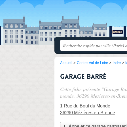
Accueil
>
Centre-Val de Loire
>
Indre
>
Garage Barré
Cette fiche présente "Garage Ba
monde
, 36290 Mézières-en-Bren
1 Rue du Bout du Monde
36290 Mézières-en-Brenne
📞 Appeler ce garage carrosser