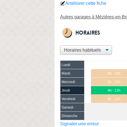
Améliorer cette fiche
Autres garages à Mézières-en-B
Horaires
Lundi
Mardi
8h - 12h
Mercredi
8h - 12h
Jeudi
8h - 12h
Vendredi
8h - 12h
Samedi
Dimanche
Signaler une erreur