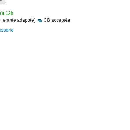
u'à 12h
, entrée adaptée)
,
CB acceptée
sserie