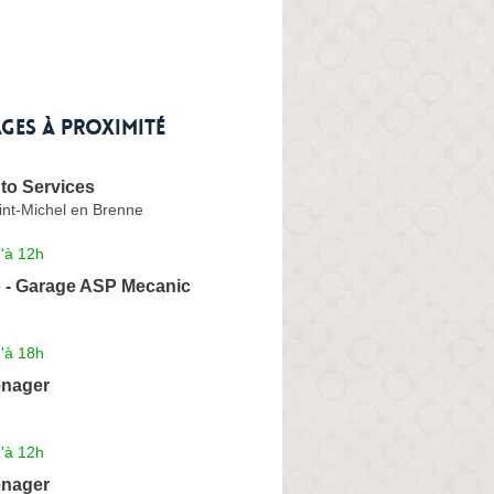
ges à proximité
to Services
int-Michel en Brenne
'à 12h
 - Garage ASP Mecanic
'à 18h
enager
'à 12h
enager