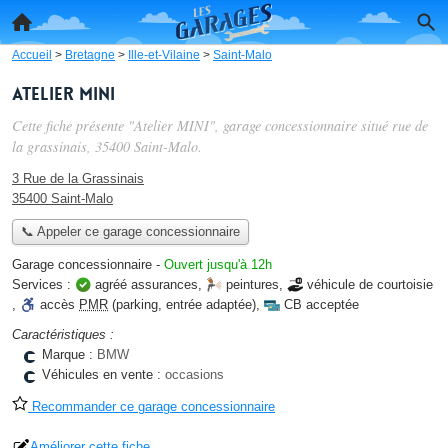
Accueil
>
Bretagne
>
Ille-et-Vilaine
>
Saint-Malo
Atelier MINI
Cette fiche présente "Atelier MINI", garage concessionnaire situé
rue de
la grassinais
, 35400 Saint-Malo.
3 Rue de la Grassinais
35400 Saint-Malo
📞 Appeler ce garage concessionnaire
Garage concessionnaire
-
Ouvert jusqu'à 12h
Services :
agréé assurances
,
peintures
,
véhicule de courtoisie
,
accès
PMR
(parking, entrée adaptée)
,
CB acceptée
Caractéristiques :
Marque :
BMW
Véhicules en vente :
occasions
Recommander ce garage concessionnaire
Améliorer cette fiche