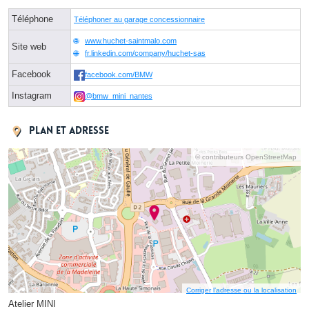
Téléphone
Téléphoner au garage concessionnaire
www.huchet-saintmalo.com
Site web
fr.linkedin.com/company/huchet-sas
Facebook
facebook.com/BMW
Instagram
@bmw_mini_nantes
Plan et adresse
© contributeurs OpenStreetMap
Corriger l’adresse ou la localisation
Atelier MINI