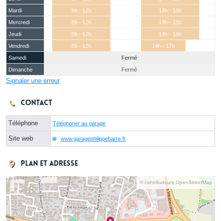
Mardi
8h - 12h
14h - 18h
Mercredi
8h - 12h
14h - 18h
Jeudi
8h - 12h
14h - 18h
Vendredi
8h - 12h
14h - 17h
Samedi
Fermé
Dimanche
Fermé
Signaler une erreur
Contact
Téléphone
Téléphoner au garage
Site web
www.garagephilippebarre.fr
Plan et adresse
© contributeurs OpenStreetMap