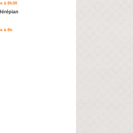
e à 8h30
Hérépian
e à 8h