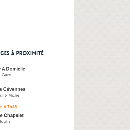
ges à proximité
 A Domicile
a Gare
s Cévennes
int- Michel
e à 7h45
ie Chapelet
oulin