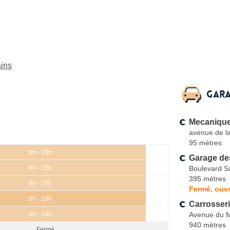
ains
Gara
Mecanique
avenue de l
95 mètres
8h - 18h
Garage de
Boulevard Sa
8h - 18h
395 mètres
8h - 18h
Fermé, ouvr
8h - 18h
Carrosser
Avenue du M
8h - 18h
940 mètres
Fermé