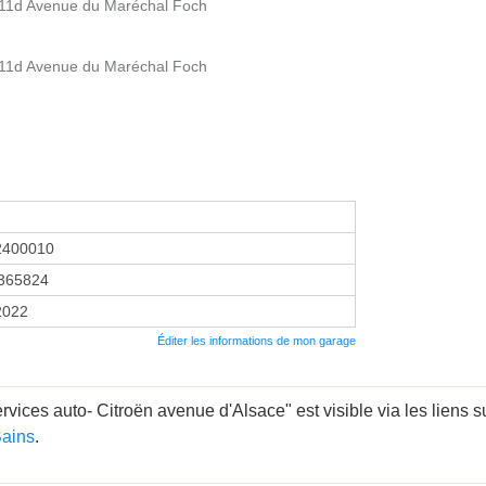
11d Avenue du Maréchal Foch
11d Avenue du Maréchal Foch
2400010
365824
 2022
Éditer les informations de mon garage
ces auto- Citroën avenue d'Alsace" est visible via les liens s
Bains
.