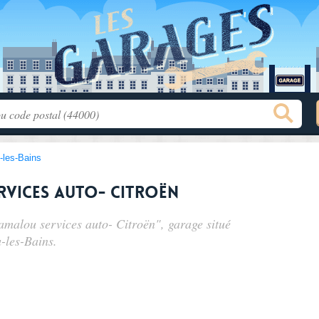
-les-Bains
rvices auto- Citroën
malou services auto- Citroën", garage situé
-les-Bains.