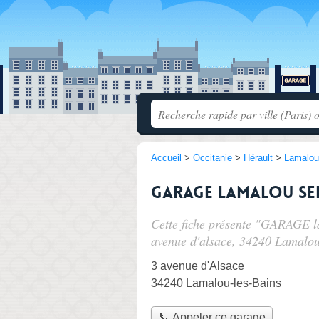
Accueil
>
Occitanie
>
Hérault
>
Lamalou
GARAGE lamalou se
Cette fiche présente "GARAGE la
avenue d'alsace
, 34240 Lamalou
3 avenue d'Alsace
34240 Lamalou-les-Bains
📞 Appeler ce garage