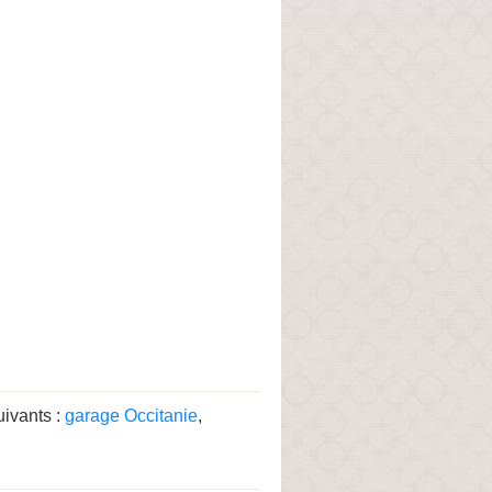
uivants :
garage Occitanie
,