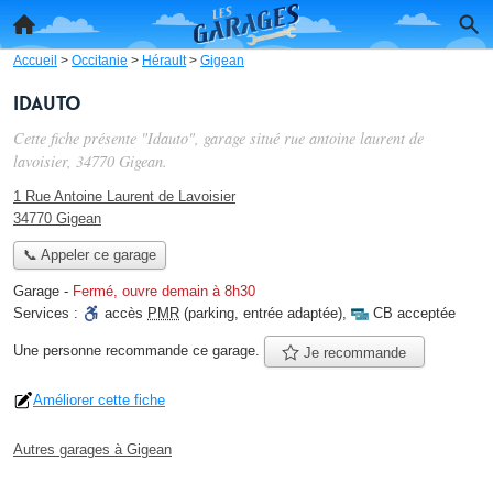
Accueil
>
Occitanie
>
Hérault
>
Gigean
Idauto
Cette fiche présente "Idauto", garage situé
rue antoine laurent de
lavoisier
, 34770 Gigean.
1 Rue Antoine Laurent de Lavoisier
34770 Gigean
📞 Appeler ce garage
Garage
-
Fermé, ouvre demain à 8h30
Services :
accès
PMR
(parking, entrée adaptée)
,
CB acceptée
Une personne
recommande
ce garage.
Je recommande
Améliorer cette fiche
Autres garages à Gigean