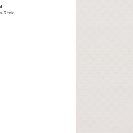
l
la-Réole