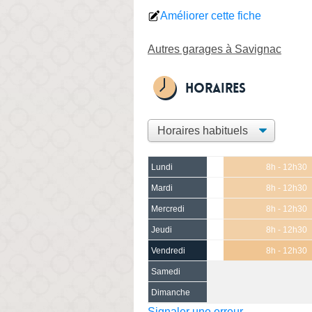
Améliorer cette fiche
Autres garages à Savignac
Horaires
Lundi
8h - 12h30
Mardi
8h - 12h30
Mercredi
8h - 12h30
Jeudi
8h - 12h30
Vendredi
8h - 12h30
Samedi
Dimanche
Signaler une erreur