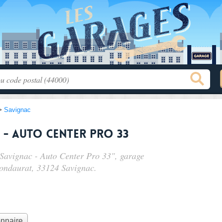
>
Savignac
 - Auto Center Pro 33
 Savignac - Auto Center Pro 33", garage
pondaurat
, 33124 Savignac.
onnaire