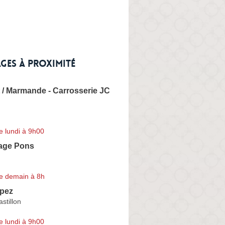
ges à proximité
 / Marmande - Carrosserie JC
e lundi à 9h00
age Pons
e demain à 8h
pez
stillon
e lundi à 9h00