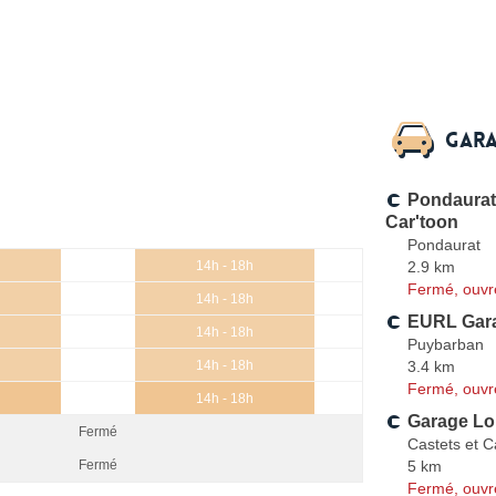
Gara
Pondaurat
Car'toon
Pondaurat
2.9 km
14h - 18h
Fermé, ouvr
14h - 18h
EURL Gar
14h - 18h
Puybarban
3.4 km
14h - 18h
Fermé, ouvr
14h - 18h
Garage Lo
Fermé
Castets et Ca
5 km
Fermé
Fermé, ouvr