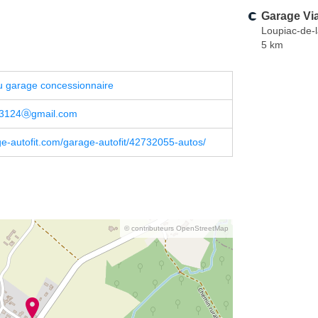
Garage Via
Loupiac-de-
5 km
u garage concessionnaire
33124ⓐgmail.com
-autofit.com/garage-autofit/42732055-autos/
© contributeurs OpenStreetMap