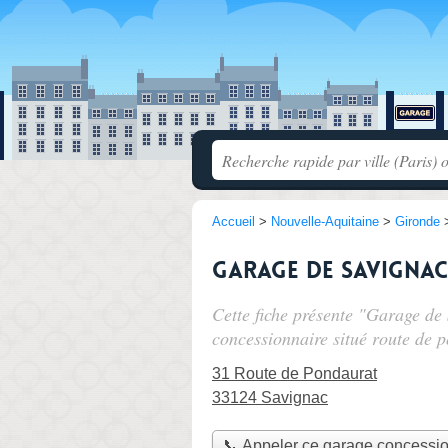
Accueil
>
Nouvelle-Aquitaine
>
Gironde
Garage de Savignac
Cette fiche présente "Garage de
concessionnaire situé
route de 
31 Route de Pondaurat
33124 Savignac
📞 Appeler ce garage concessi