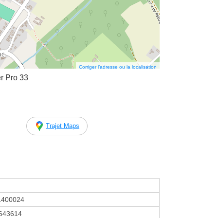
Corriger l’adresse ou la localisation
r Pro 33
Trajet Maps
1400024
643614