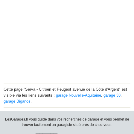
Cette page "Serva - Citroën et Peugeot avenue de la Côte d'Argent" est
visible via les liens suivants :
garage Nouvelle-Aquitaine
,
garage 33
,
garage Biganos
.
LesGarages.fr vous guide dans vos recherches de garage et vous permet de
trouver facilement un garagiste situé près de chez vous.