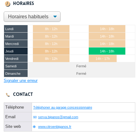
Horaires
Lundi
8h - 12h
14h - 18h
Mardi
8h - 12h
14h - 18h
Mercredi
8h - 12h
14h - 18h
Jeudi
8h - 12h
14h - 18h
Vendredi
8h - 12h
14h - 17h
Samedi
Fermé
Dimanche
Fermé
Signaler une erreur
Contact
Téléphone
Téléphoner au garage concessionnaire
Email
serva.biganosⓐgmail.com
Site web
www.citroenbiganos.fr