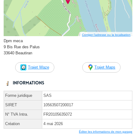
Corriger l’adresse ou la localisation
Dpm meca
9 Bis Rue des Palus
33640 Beautiran
Trajet Waze
Trajet Maps
Informations
Forme juridique
SAS
SIRET
10563507200017
N° TVA Intra.
FR20105635072
Création
4 mai 2026
Éditer les informations de mon garage