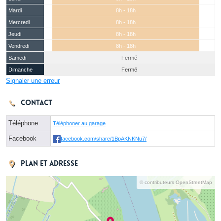
Mardi
8h - 18h
Mercredi
8h - 18h
Jeudi
8h - 18h
Vendredi
8h - 18h
Samedi
Fermé
Dimanche
Fermé
Signaler une erreur
Contact
Téléphone
Téléphoner au garage
Facebook
facebook.com/share/1BpAKNKNu7/
Plan et adresse
© contributeurs OpenStreetMap