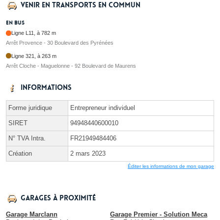
Venir en transports en commun
En bus
Ligne L11, à 782 m
Arrêt Provence - 30 Boulevard des Pyrénées
Ligne 321, à 263 m
Arrêt Cloche - Maguelonne - 92 Boulevard de Maurens
Informations
Forme juridique
Entrepreneur individuel
SIRET
94948440600010
N° TVA Intra.
FR21949484406
Création
2 mars 2023
Éditer les informations de mon garage
Garages à proximité
Garage Marclann
Garage Premier - Solution Meca