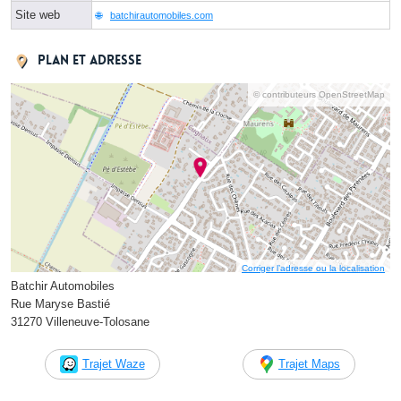
Site web
batchirautomobiles.com
Plan et adresse
© contributeurs OpenStreetMap
Corriger l’adresse ou la localisation
Batchir Automobiles
Rue Maryse Bastié
31270 Villeneuve-Tolosane
Trajet Waze
Trajet Maps