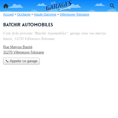
Accueil
>
Occitanie
>
Haute-Garonne
>
Villeneuve-Tolosane
Batchir Automobiles
Cette fiche présente "Batchir Automobiles", garage situé
rue maryse
bastié
, 31270 Villeneuve-Tolosane.
Rue Maryse Bastié
31270 Villeneuve-Tolosane
📞 Appeler ce garage