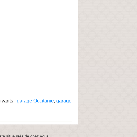
ivants :
garage Occitanie
,
garage
ste situé près de chez vous.