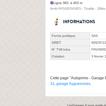
Ligne 383, à 403 m
Arrêt AYGUESVIVES - Ticaille - 39bis 
Informations
Forme juridique
SAS
SIRET
9092972
N° TVA Intra.
FR24909
Création
3 février
Cette page "Autoprimo - Garage RK
31
,
garage Ayguesvives
.
LesGarages.fr vous guide da