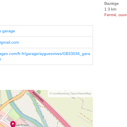
Baziège
1.3 km
Fermé, ouvr
u garage
gmail.com
ages.com/fr-fr/garage/ayguesvives/GB33034_gara
o
© contributeurs OpenStreetMap