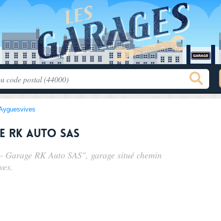
Ayguesvives
e RK Auto SAS
o - Garage RK Auto SAS", garage situé
chemin
ves.