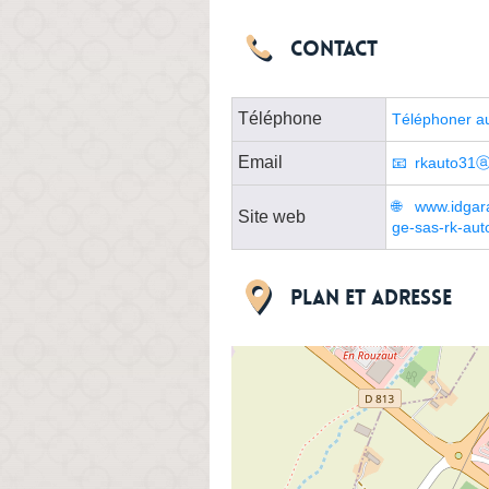
Contact
Téléphone
Téléphoner a
Email
rkauto31ⓐ
www.idgar
Site web
ge-sas-rk-aut
Plan et adresse