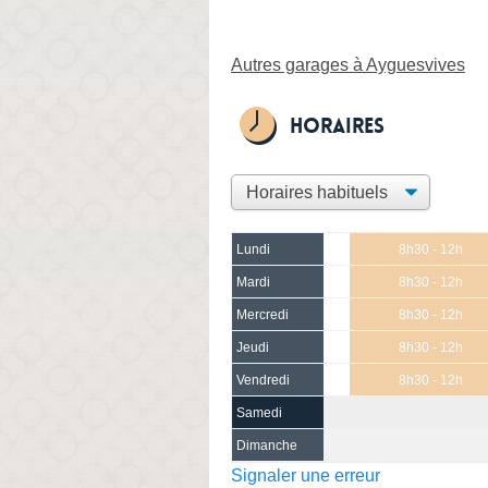
Autres garages à Ayguesvives
Horaires
Lundi
8h30 - 12h
Mardi
8h30 - 12h
Mercredi
8h30 - 12h
Jeudi
8h30 - 12h
Vendredi
8h30 - 12h
Samedi
Dimanche
Signaler une erreur