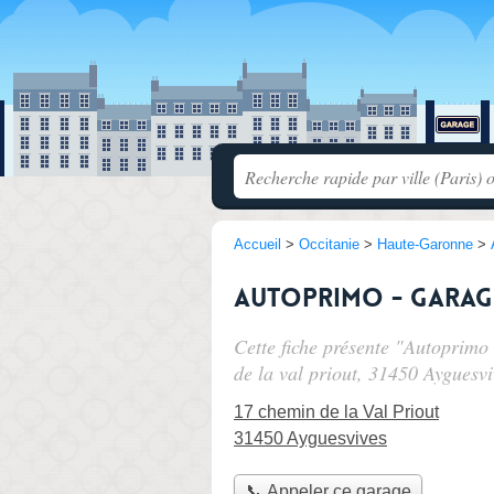
Accueil
>
Occitanie
>
Haute-Garonne
>
Autoprimo - Garag
Cette fiche présente "Autoprim
de la val priout
, 31450 Ayguesvi
17 chemin de la Val Priout
31450 Ayguesvives
📞 Appeler ce garage