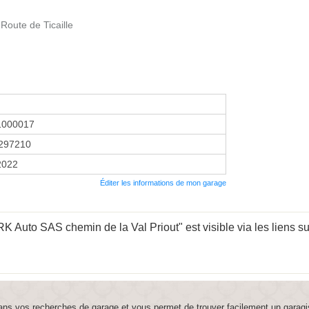
Route de Ticaille
1000017
297210
 2022
Éditer les informations de mon garage
 Auto SAS chemin de la Val Priout" est visible via les liens su
ns vos recherches de garage et vous permet de trouver facilement un garagi