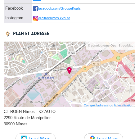
Facebook
facebook.com/GroupeKoala
Instagram
@citroenimes.k2auto
Plan et adresse
© contributeurs OpenStreetMap
Corriger l’adresse ou la localisation
CITROËN Nîmes - K2 AUTO
2290 Route de Montpellier
30900 Nîmes
Trajet Waze
Trajet Maps