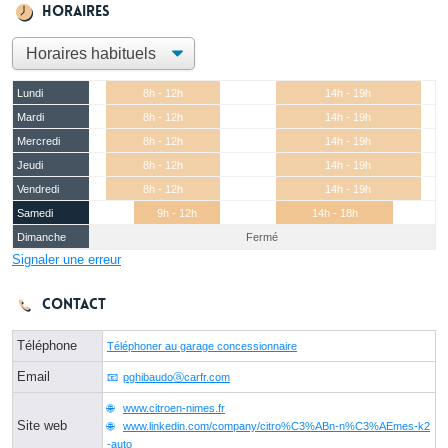
Horaires
Lundi
8h - 12h
14h - 19h
Mardi
8h - 12h
14h - 19h
Mercredi
8h - 12h
14h - 19h
Jeudi
8h - 12h
14h - 19h
Vendredi
8h - 12h
14h - 19h
Samedi
9h - 12h
14h - 18h
Dimanche
Fermé
Signaler une erreur
Contact
Téléphone
Téléphoner au garage concessionnaire
Email
pghibaudoⓐcarfr.com
www.citroen-nimes.fr
Site web
www.linkedin.com/company/citro%C3%ABn-n%C3%AEmes-k2
-auto