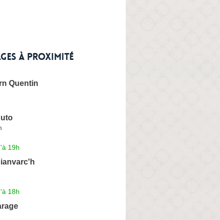
ges à proximité
rn Quentin
Auto
n
'à 19h
ianvarc'h
'à 18h
rage