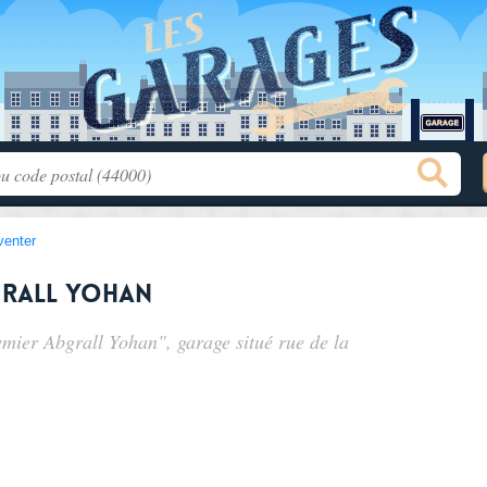
venter
grall Yohan
emier Abgrall Yohan", garage situé
rue de la