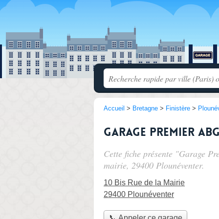
Accueil
>
Bretagne
>
Finistère
>
Plouné
Garage Premier Ab
Cette fiche présente "Garage Pr
mairie
, 29400 Plounéventer.
10 Bis Rue de la Mairie
29400 Plounéventer
📞 Appeler ce garage