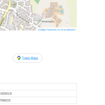
Corriger l’adresse ou la localisation
Trajet Maps
3300019
788633