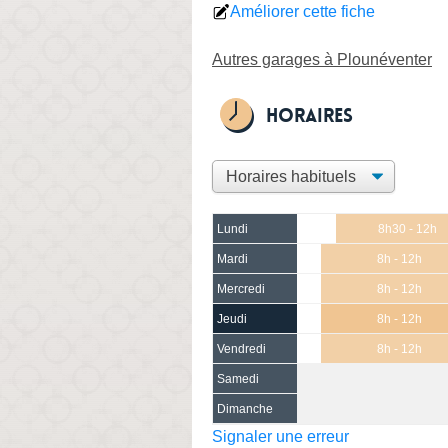
Améliorer cette fiche
Autres garages à Plounéventer
Horaires
Lundi
8h30 - 12h
Mardi
8h - 12h
Mercredi
8h - 12h
Jeudi
8h - 12h
Vendredi
8h - 12h
Samedi
Dimanche
Signaler une erreur