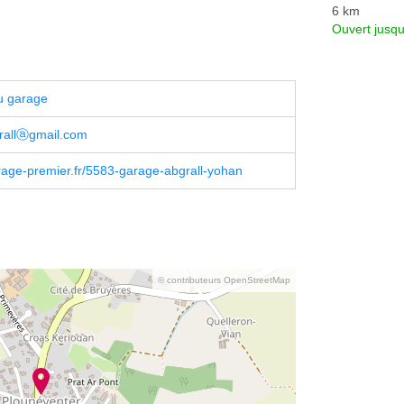
6 km
Ouvert jusq
u garage
rallⓐgmail.com
age-premier.fr/5583-garage-abgrall-yohan
© contributeurs OpenStreetMap