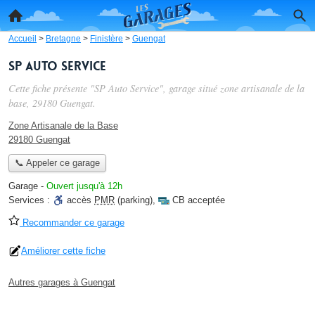
Accueil
>
Bretagne
>
Finistère
>
Guengat
SP Auto Service
Cette fiche présente "SP Auto Service", garage situé
zone artisanale de la
base
, 29180 Guengat.
Zone Artisanale de la Base
29180 Guengat
📞 Appeler ce garage
Garage
-
Ouvert jusqu'à 12h
Services :
accès
PMR
(parking)
,
CB acceptée
Recommander ce garage
Améliorer cette fiche
Autres garages à Guengat