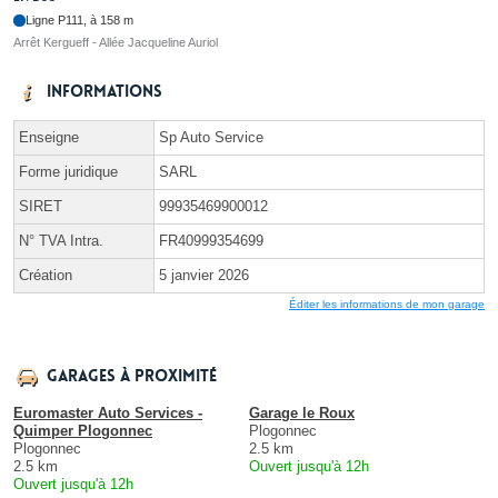
Ligne P111, à 158 m
Arrêt Kergueff - Allée Jacqueline Auriol
Informations
Enseigne
Sp Auto Service
Forme juridique
SARL
SIRET
99935469900012
N° TVA Intra.
FR40999354699
Création
5 janvier 2026
Éditer les informations de mon garage
Garages à proximité
Euromaster Auto Services -
Garage le Roux
Quimper Plogonnec
Plogonnec
Plogonnec
2.5 km
2.5 km
Ouvert jusqu'à 12h
Ouvert jusqu'à 12h