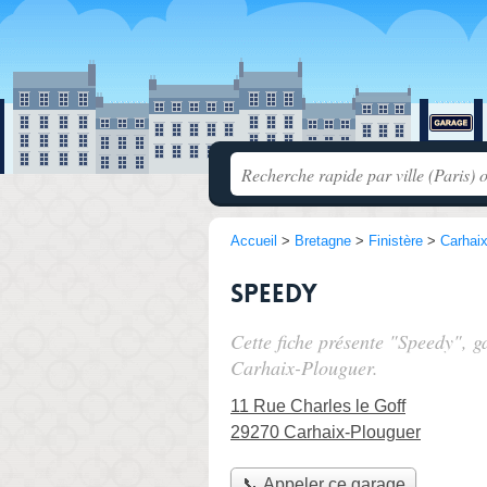
Accueil
>
Bretagne
>
Finistère
>
Carhai
Speedy
Cette fiche présente "Speedy", g
Carhaix-Plouguer.
11 Rue Charles le Goff
29270 Carhaix-Plouguer
📞 Appeler ce garage