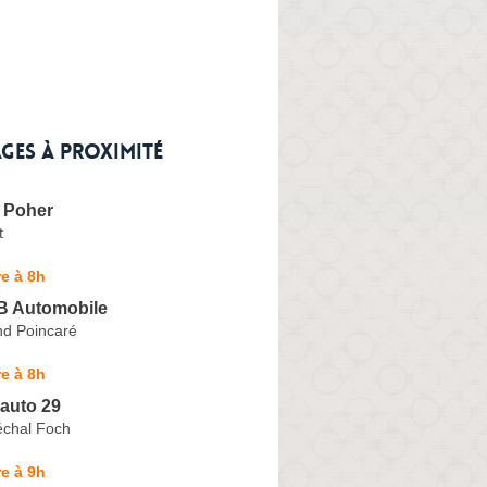
ges à proximité
 Poher
t
e à 8h
.B Automobile
d Poincaré
e à 8h
auto 29
chal Foch
e à 9h