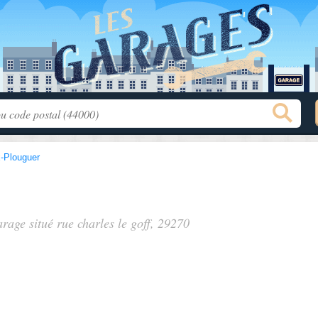
x-Plouguer
arage situé
rue charles le goff
, 29270