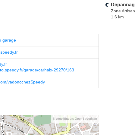
Depannage
Zone Artisan
1.6 km
u garage
speedy.fr
y.fr
to.speedy.fr/garage/carhaix-29270/163
com/vadoncchezSpeedy
© contributeurs OpenStreetMap