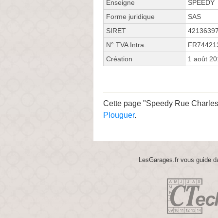
Enseigne
SPEEDY
Forme juridique
SAS
SIRET
4213639
N° TVA Intra.
FR74421
Création
1 août 2
Cette page "Speedy Rue Charles le
Plouguer
.
LesGarages.fr vous guide da