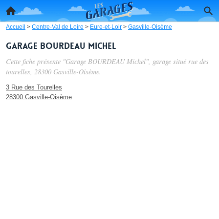
Accueil
>
Centre-Val de Loire
>
Eure-et-Loir
>
Gasville-Oisème
Garage BOURDEAU Michel
Cette fiche présente "Garage BOURDEAU Michel", garage situé
rue des
tourelles
, 28300 Gasville-Oisème.
3 Rue des Tourelles
28300 Gasville-Oisème