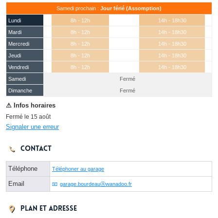
Samedi prochain :
Jour férié (Assomption)
Lundi
8h - 12h
14h - 18h30
Mardi
8h - 12h
14h - 18h30
Mercredi
8h - 12h
14h - 18h30
Jeudi
8h - 12h
14h - 18h30
Vendredi
8h - 12h
14h - 18h30
Samedi
Fermé
(15 août)
Dimanche
Fermé
Fermé le 15 août
Signaler une erreur
Contact
Téléphone
Téléphoner au garage
Email
garage.bourdeauⓐwanadoo.fr
Plan et adresse