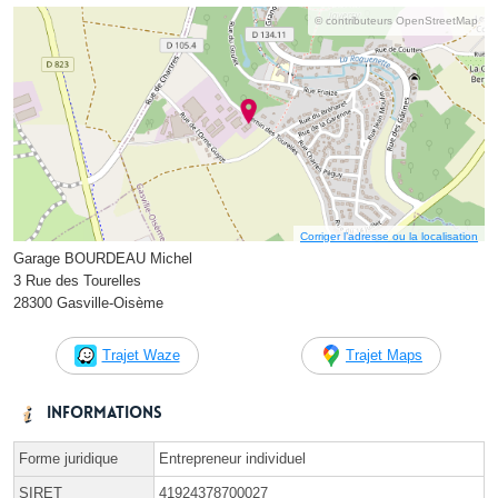
© contributeurs OpenStreetMap
Corriger l’adresse ou la localisation
Garage BOURDEAU Michel
3 Rue des Tourelles
28300 Gasville-Oisème
Trajet Waze
Trajet Maps
Informations
Forme juridique
Entrepreneur individuel
SIRET
41924378700027