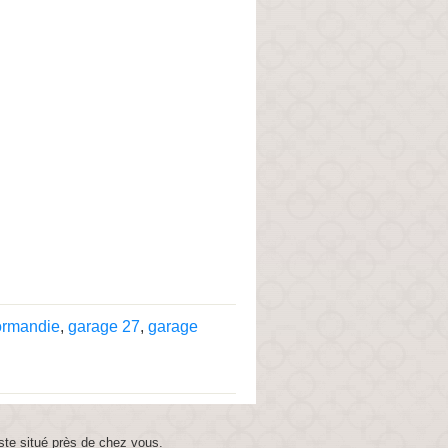
ormandie
,
garage 27
,
garage
ste situé près de chez vous.