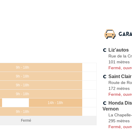
Gara
Liz'autos
Rue de la Cr
101 mètres
Fermé, ouvr
9h - 18h
Saint Clai
9h - 18h
Route de R
9h - 18h
172 mètres
Fermé, ouvr
9h - 18h
Honda Dist
14h - 18h
Vernon
9h - 18h
La Chapelle-
295 mètres
Fermé
Fermé, ouvr