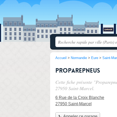
Accueil
>
Normandie
>
Eure
>
Saint-Mar
Proparepneus
Cette fiche présente "Proparepn
27950 Saint-Marcel.
6 Rue de la Croix Blanche
27950 Saint-Marcel
📞 Appeler ce garage