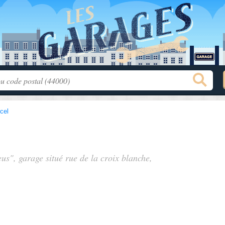
cel
eus", garage situé
rue de la croix blanche
,