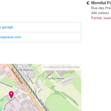
Mondial Pa
Rue des Pré
340 mètres
Fermé, ouvr
u garage
arepneus.com
© contributeurs OpenStreetMap