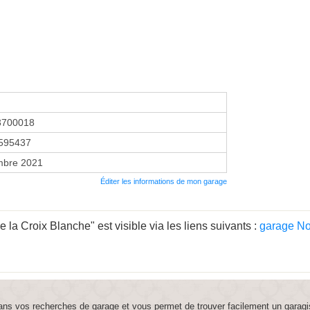
3700018
595437
mbre 2021
Éditer les informations de mon garage
a Croix Blanche" est visible via les liens suivants :
garage N
ns vos recherches de garage et vous permet de trouver facilement un garagi