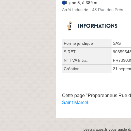
Ligne 5, à 389 m
Arrêt Industrie - 43 Rue des Prés
Informations
Forme juridique
SAS
SIRET
9035954
N° TVA Intra.
FR73903
Création
21 septe
Cette page "Proparepneus Rue de l
Saint-Marcel
.
LesGarages.fr vous guide da