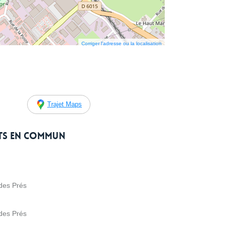
Corriger l’adresse ou la localisation
Trajet Maps
rts en commun
des Prés
des Prés