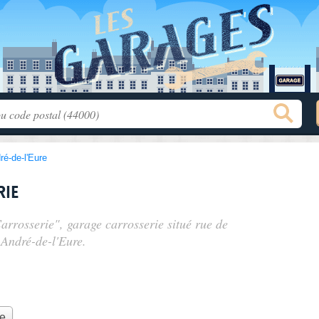
ré-de-l'Eure
ie
arrosserie", garage carrosserie situé
rue de
-André-de-l'Eure.
ie