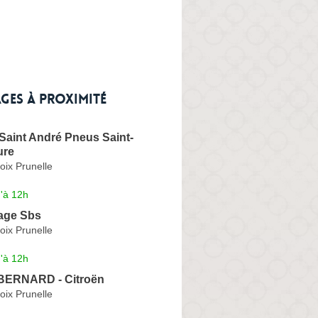
ges à proximité
 Saint André Pneus Saint-
ure
oix Prunelle
'à 12h
age Sbs
oix Prunelle
'à 12h
ERNARD - Citroën
oix Prunelle