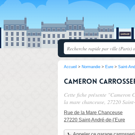
Accueil
>
Normandie
>
Eure
>
Saint-And
Cameron Carrosser
Cette fiche présente "Cameron C
la mare chanceuse
, 27220 Saint
Rue de la Mare Chanceuse
27220 Saint-André-de-l'Eure
📞 Appeler ce garage carrosser