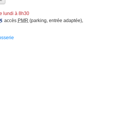
e lundi à 8h30
accès
PMR
(parking, entrée adaptée)
,
sserie