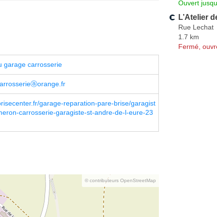
Ouvert jusq
L’Atelier 
Rue Lechat
1.7 km
Fermé, ouvr
 garage carrosserie
arrosserieⓐorange.fr
isecenter.fr/garage-reparation-pare-brise/garagist
eron-carrosserie-garagiste-st-andre-de-l-eure-23
© contributeurs OpenStreetMap