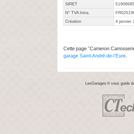
SIRET
5190868
N° TVA Intra.
FR02519
Création
4 janvier
Cette page "Cameron Carrosserie 
garage Saint-André-de-l'Eure
.
LesGarages.fr vous guide da