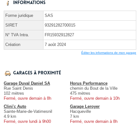
Informations
Forme juridique
SAS
SIRET
93291282700015
N° TVA Intra.
FR15932912827
Création
7 août 2024
Éditer les informations de mon garage
Garages à proximité
Garage Duval Daniel SA
Horus Performance
Rue Saint Denis
chemin du Bout de la Ville
102 mètres
475 mètres
Fermé, ouvre demain à 8h
Fermé, ouvre demain à 10h
Clini'c Auto
Garage Leroyer
Sainte-Marie-de-Vatimesnil
Hacqueville
4.9 km
7 km
Fermé, ouvre lundi à 9h00
Fermé, ouvre demain à 8h