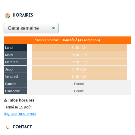
Horaires
Samedi prochain :
Jour férié (Assomption)
Lundi
8h30 - 19h
Mardi
8h30 - 19h
Mercredi
8h30 - 19h
Jeudi
8h30 - 19h
Vendredi
8h30 - 19h
Samedi
Fermé
(15 août)
Dimanche
Fermé
Fermé le 15 août
Signaler une erreur
Contact