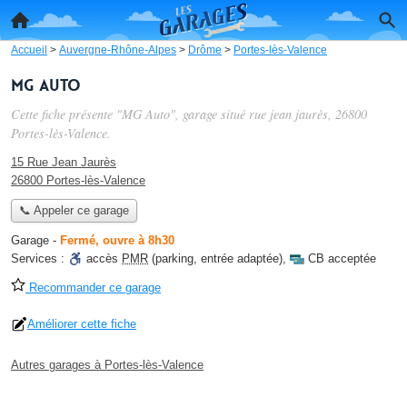
Accueil
>
Auvergne-Rhône-Alpes
>
Drôme
>
Portes-lès-Valence
MG Auto
Cette fiche présente "MG Auto", garage situé
rue jean jaurès
, 26800
Portes-lès-Valence.
15 Rue Jean Jaurès
26800 Portes-lès-Valence
📞 Appeler ce garage
Garage
-
Fermé, ouvre à 8h30
Services :
accès
PMR
(parking, entrée adaptée)
,
CB acceptée
Recommander ce garage
Améliorer cette fiche
Autres garages à Portes-lès-Valence