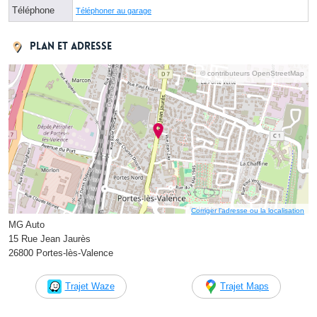
Téléphone
Téléphoner au garage
Plan et adresse
© contributeurs OpenStreetMap
Corriger l’adresse ou la localisation
MG Auto
15 Rue Jean Jaurès
26800 Portes-lès-Valence
Trajet Waze
Trajet Maps