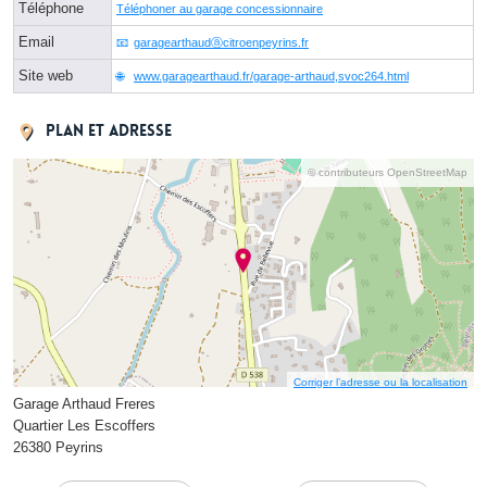
Téléphone
Téléphoner au garage concessionnaire
Email
garagearthaudⓐcitroenpeyrins.fr
Site web
www.garagearthaud.fr/garage-arthaud,svoc264.html
Plan et adresse
© contributeurs OpenStreetMap
Corriger l’adresse ou la localisation
Garage Arthaud Freres
Quartier Les Escoffers
26380 Peyrins