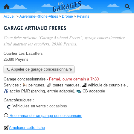
Accueil
>
Auvergne-Rhône-Alpes
>
Drôme
>
Peyrins
Garage Arthaud Freres
Cette fiche présente "Garage Arthaud Freres", garage concessionnaire
situé
quartier les escoffers
, 26380 Peyrins.
Quartier Les Escoffers
26380 Peyrins
📞 Appeler ce garage concessionnaire
Garage concessionnaire
-
Fermé, ouvre demain à 7h30
Services :
peintures
,
toutes marques
,
véhicule de courtoisie
,
accès
PMR
(parking, entrée adaptée)
,
CB acceptée
Caractéristiques :
Véhicules en vente :
occasions
Recommander ce garage concessionnaire
Améliorer cette fiche