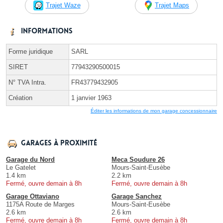
Trajet Waze
Trajet Maps
Informations
Forme juridique
SARL
SIRET
77943290500015
N° TVA Intra.
FR43779432905
Création
1 janvier 1963
Éditer les informations de mon garage concessionnaire
Garages à proximité
Garage du Nord
Meca Soudure 26
Le Gatelet
Mours-Saint-Eusèbe
1.4 km
2.2 km
Fermé, ouvre demain à 8h
Fermé, ouvre demain à 8h
Garage Ottaviano
Garage Sanchez
1175A Route de Marges
Mours-Saint-Eusèbe
2.6 km
2.6 km
Fermé, ouvre demain à 8h
Fermé, ouvre demain à 8h