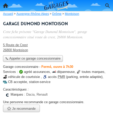
Accueil
>
Auvergne-Rhône-Alpes
>
Drôme
>
Montoison
Garage Dumond Montoison
Cette fiche présente "Garage Dumond Montoison", garage
concessionnaire situé
route de crest
, 26800 Montoison.
5 Route de Crest
26800 Montoison
📞 Appeler ce garage concessionnaire
Garage concessionnaire
-
Fermé, ouvre à 7h30
Services :
agréé assurances
,
dépanneuse
,
toutes marques
,
véhicule de courtoisie
,
accès
PMR
(parking, entrée adaptée)
,
CB acceptée
,
station-service
Caractéristiques :
Marques :
Dacia, Renault
Une personne
recommande
ce garage concessionnaire.
Je recommande