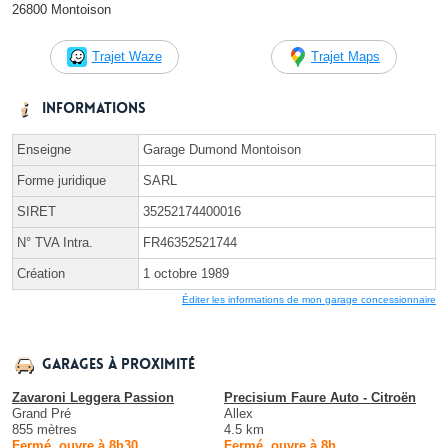
26800 Montoison
Trajet Waze
Trajet Maps
Informations
Enseigne
Garage Dumond Montoison
Forme juridique
SARL
SIRET
35252174400016
N° TVA Intra.
FR46352521744
Création
1 octobre 1989
Éditer les informations de mon garage concessionnaire
Garages à proximité
Zavaroni Leggera Passion
Precisium Faure Auto - Citroën
Grand Pré
Allex
855 mètres
4.5 km
Fermé, ouvre à 8h30
Fermé, ouvre à 8h