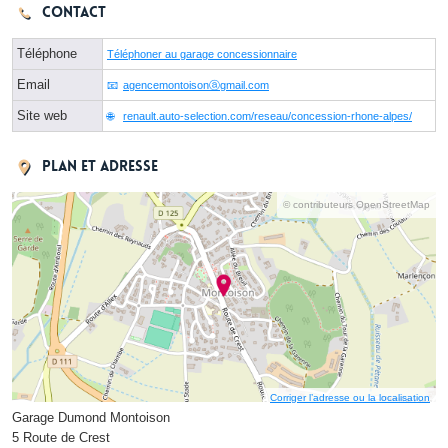
Contact
Téléphone
Téléphoner au garage concessionnaire
Email
agencemontoisonⓐgmail.com
Site web
renault.auto-selection.com/reseau/concession-rhone-alpes/
Plan et adresse
© contributeurs OpenStreetMap
Corriger l’adresse ou la localisation
Garage Dumond Montoison
5 Route de Crest