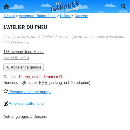
Accueil
>
Auvergne-Rhône-Alpes
>
Drôme
>
Donzère
L'Atelier du Pneu
Cette fiche présente "L'Atelier du Pneu", garage situé
avenue jean moulin
,
26290 Donzère.
185 avenue Jean Moulin
26290 Donzère
📞 Appeler ce garage
Garage
-
Fermé, ouvre demain à 9h
Services :
accès
PMR
(parking, entrée adaptée)
Recommander ce garage
Améliorer cette fiche
Autres garages à Donzère