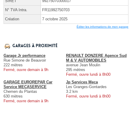
SIRET
99275070300017
N° TVA Intra.
FR11992750703
Création
7 octobre 2025
Éditer les informations de mon garage
Garages à proximité
Garage Jr performance
RENAULT DONZERE Agence Sud
Rue Simone de Beauvoir
M & V AUTOMOBILES
222 mètres
avenue Jean Moulin
Fermé, ouvre demain à 9h
295 mètres
Fermé, ouvre lundi à 8h00
GARAGE EUROREPAR Car
Jp Services Meca
Service MECASERVICE
Les Granges-Gontardes
Chemen du Plantas
3.2 km
630 mètres
Fermé, ouvre lundi à 8h00
Fermé, ouvre demain à 9h