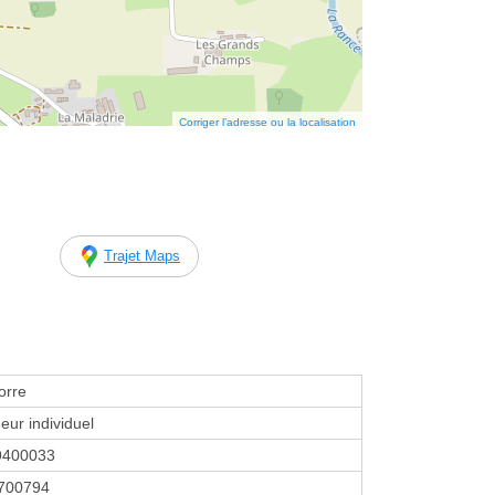
Corriger l’adresse ou la localisation
Trajet Maps
orre
eur individuel
9400033
700794