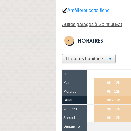
Améliorer cette fiche
Autres garages à Saint-Juvat
Horaires
Lundi
Mardi
9h - 12h
Mercredi
9h - 12h
Jeudi
9h - 12h
Vendredi
9h - 12h
Samedi
9h - 12h
Dimanche