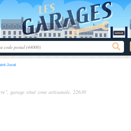
aint-Juvat
rre", garage situé
zone artisanale
, 22630