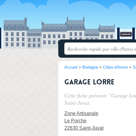
Accueil
>
Bretagne
>
Côtes-d'Armor
>
S
Garage Lorre
Cette fiche présente "Garage Lo
Saint-Juvat.
Zone Artisanale
Le Porche
22630 Saint-Juvat