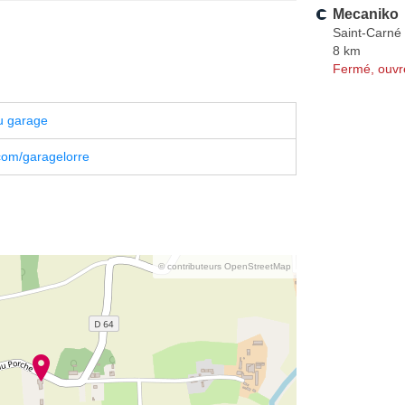
Mecaniko
Saint-Carné
8 km
Fermé, ouvr
u garage
com/garagelorre
© contributeurs OpenStreetMap