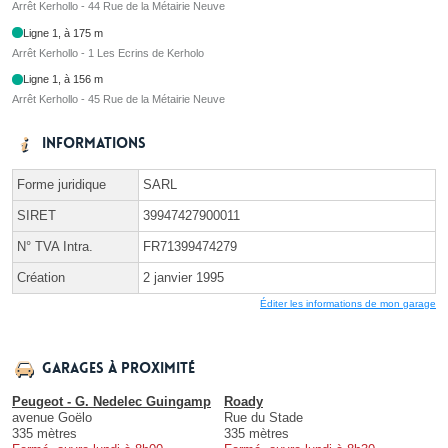
Arrêt Kerhollo - 44 Rue de la Métairie Neuve
Ligne 1, à 175 m
Arrêt Kerhollo - 1 Les Ecrins de Kerholo
Ligne 1, à 156 m
Arrêt Kerhollo - 45 Rue de la Métairie Neuve
Informations
Forme juridique
SARL
SIRET
39947427900011
N° TVA Intra.
FR71399474279
Création
2 janvier 1995
Éditer les informations de mon garage
Garages à proximité
Peugeot - G. Nedelec Guingamp
Roady
avenue Goëlo
Rue du Stade
335 mètres
335 mètres