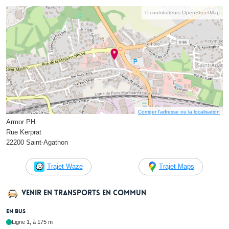
© contributeurs OpenStreetMap
Corriger l’adresse ou la localisation
Armor PH
Rue Kerprat
22200 Saint-Agathon
Trajet Waze
Trajet Maps
Venir en transports en commun
En bus
Ligne 1, à 175 m