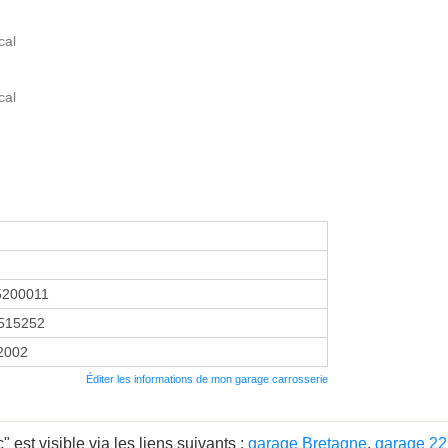
cal
cal
5200011
515252
 2002
Éditer les informations de mon garage carrosserie
est visible via les liens suivants :
garage Bretagne
,
garage 22