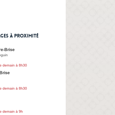
ges à proximité
re-Brise
eguin
e demain à 8h30
 Brise
e demain à 8h30
e demain à 9h