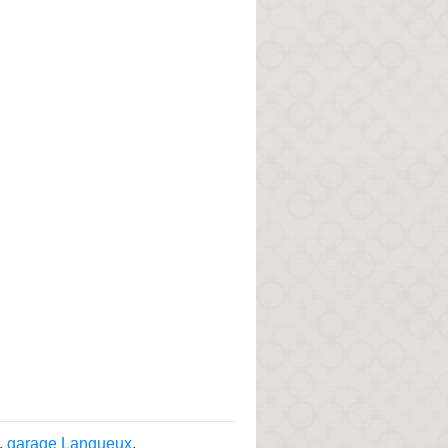
,
garage Langueux
.