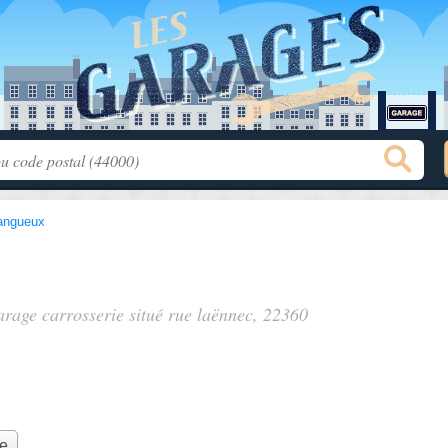
angueux
garage carrosserie situé
rue laënnec
, 22360
ie