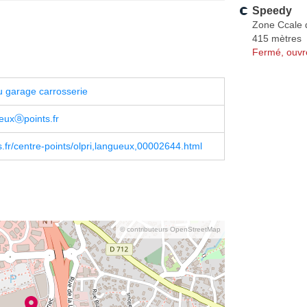
Speedy
Zone Ccale 
415 mètres
Fermé, ouvr
 garage carrosserie
ueuxⓐpoints.fr
.fr/centre-points/olpri,langueux,00002644.html
© contributeurs OpenStreetMap