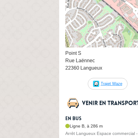
Point S
Rue Laënnec
22360 Langueux
Trajet Waze
Venir en transpo
En bus
Ligne B, à 286 m
Arrêt Langueux Espace commercial -