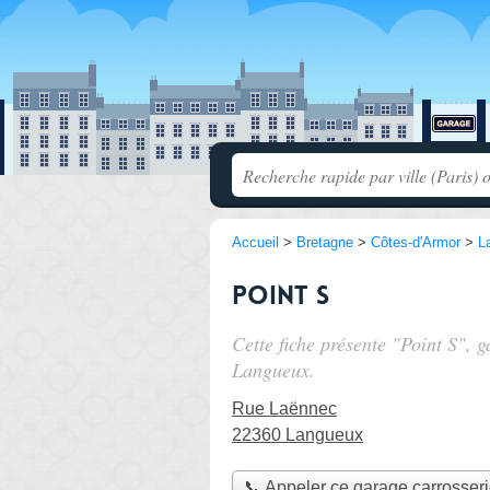
Accueil
>
Bretagne
>
Côtes-d'Armor
>
L
Point S
Cette fiche présente "Point S", 
Langueux.
Rue Laënnec
22360 Langueux
📞 Appeler ce garage carrosser