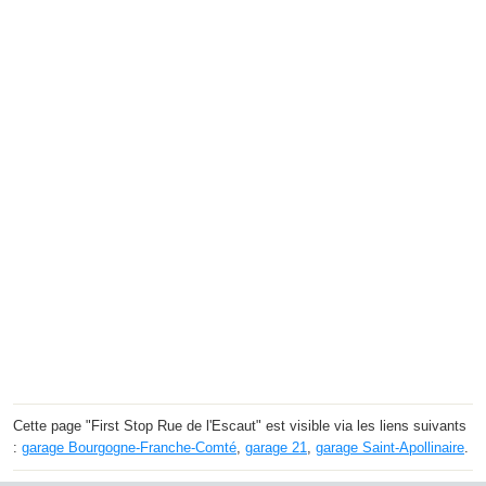
Cette page "First Stop Rue de l'Escaut" est visible via les liens suivants
:
garage Bourgogne-Franche-Comté
,
garage 21
,
garage Saint-Apollinaire
.