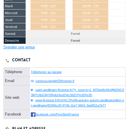
Mardi
7h45 - 12h
12h45 - 17h
Mercredi
7h45 - 12h
12h45 - 17h
Jeudi
7h45 - 12h
12h45 - 17h
Vendredi
7h45 - 12h
12h45 - 17h
Samedi
Fermé
Dimanche
Fermé
Signaler une erreur
Contact
Téléphone
Téléphoner au garage
Email
vanessa.langletⓐfirststop.fr
saint-apollinaire.firststop.fr/?y_source=1_MTAwMzMxMjM2NC0
3MTUtbG9jYXRpb24ud2Vic2l0ZQ%3D%3D
Site web
www.firststop.fr/fr/m%C3%A9canicien-auto/st-apollinaire/dijon-s
t-apollinaire/83356c20-973b-11e7-9601-3ad4f11a7b77
Facebook
facebook.com/FirstStopFrance
Plan et adresse