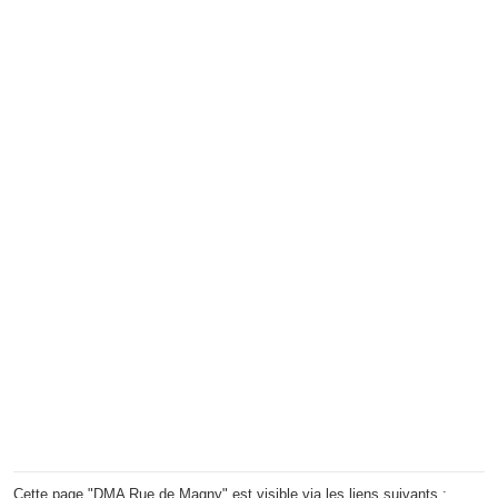
Cette page "DMA Rue de Magny" est visible via les liens suivants :