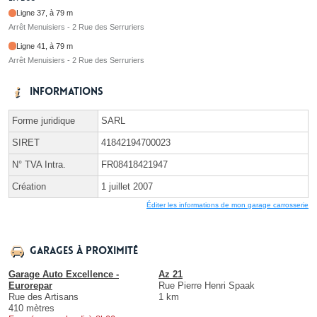
Ligne 37, à 79 m
Arrêt Menuisiers - 2 Rue des Serruriers
Ligne 41, à 79 m
Arrêt Menuisiers - 2 Rue des Serruriers
Informations
Forme juridique
SARL
SIRET
41842194700023
N° TVA Intra.
FR08418421947
Création
1 juillet 2007
Éditer les informations de mon garage carrosserie
Garages à proximité
Garage Auto Excellence -
Az 21
Eurorepar
Rue Pierre Henri Spaak
Rue des Artisans
1 km
410 mètres