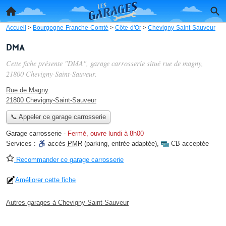
Accueil
>
Bourgogne-Franche-Comté
>
Côte-d'Or
>
Chevigny-Saint-Sauveur
DMA
Cette fiche présente "DMA", garage carrosserie situé
rue de magny
,
21800 Chevigny-Saint-Sauveur.
Rue de Magny
21800 Chevigny-Saint-Sauveur
📞 Appeler ce garage carrosserie
Garage carrosserie
-
Fermé, ouvre lundi à 8h00
Services :
accès
PMR
(parking, entrée adaptée)
,
CB acceptée
Recommander ce garage carrosserie
Améliorer cette fiche
Autres garages à Chevigny-Saint-Sauveur