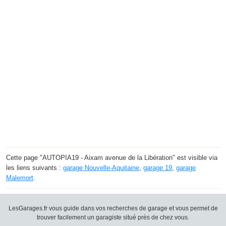
Cette page "AUTOPIA19 - Aixam avenue de la Libération" est visible via
les liens suivants :
garage Nouvelle-Aquitaine
,
garage 19
,
garage
Malemort
.
LesGarages.fr vous guide dans vos recherches de garage et vous permet de
trouver facilement un garagiste situé près de chez vous.