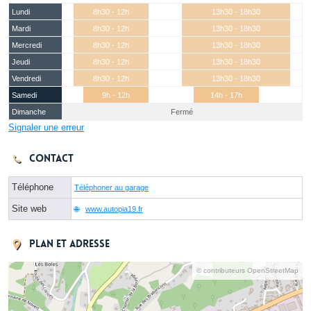
Lundi
8h30 - 12h
13h30 - 18h30
Mardi
8h30 - 12h
13h30 - 18h30
Mercredi
8h30 - 12h
13h30 - 18h30
Jeudi
8h30 - 12h
13h30 - 18h30
Vendredi
8h30 - 12h
13h30 - 18h30
Samedi
9h - 12h
14h - 17h
Dimanche
Fermé
Signaler une erreur
Contact
Téléphone
Téléphoner au garage
Site web
www.autopia19.fr
Plan et adresse
© contributeurs OpenStreetMap