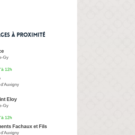
ges à proximité
ce
de-Gy
'à 12h
o
-d'Auxigny
nt Eloy
de-Gy
'à 12h
ents Fachaux et Fils
-d'Auxigny