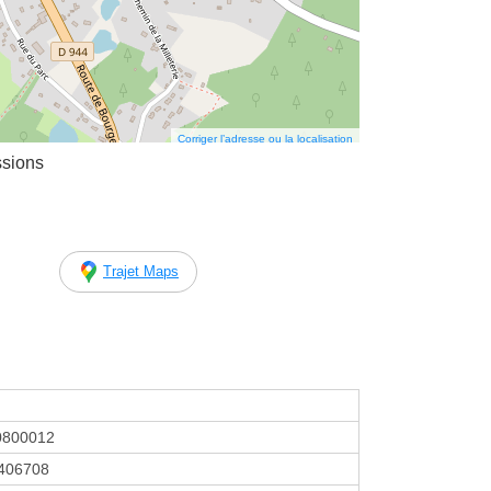
Corriger l’adresse ou la localisation
ssions
Trajet Maps
0800012
406708