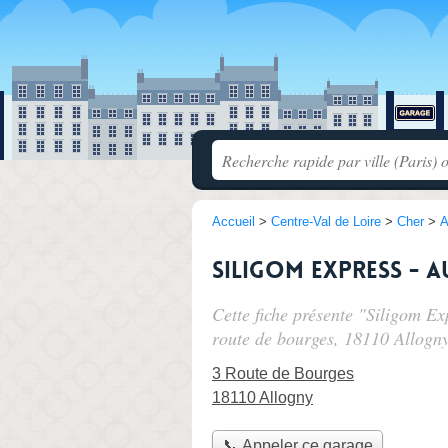
Accueil
>
Centre-Val de Loire
>
Cher
>
A
Siligom Express - 
Cette fiche présente "Siligom Ex
route de bourges
, 18110 Allogny
3 Route de Bourges
18110 Allogny
📞 Appeler ce garage