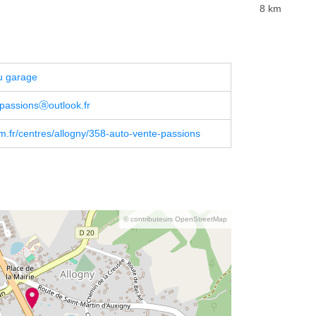
8 km
u garage
passionsⓐoutlook.fr
m.fr/centres/allogny/358-auto-vente-passions
© contributeurs OpenStreetMap