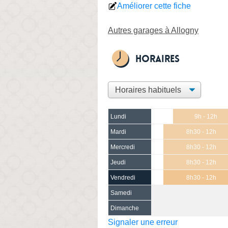
Améliorer cette fiche
Autres garages à Allogny
Horaires
Lundi
9h - 12h
Mardi
8h30 - 12h
Mercredi
8h30 - 12h
Jeudi
8h30 - 12h
Vendredi
8h30 - 12h
Samedi
Dimanche
Signaler une erreur