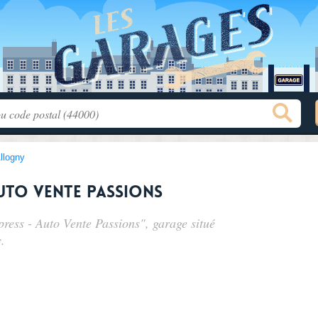
llogny
Auto Vente Passions
press - Auto Vente Passions", garage situé
.