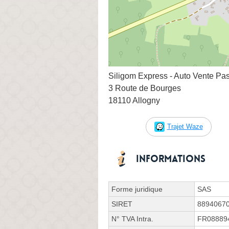
Siligom Express - Auto Vente Pa
3 Route de Bourges
18110 Allogny
Trajet Waze
Informations
Forme juridique
SAS
SIRET
8894067
N° TVA Intra.
FR08889