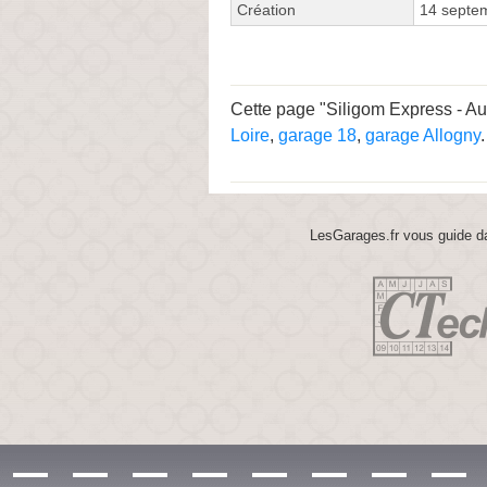
Création
14 septe
Cette page "Siligom Express - Aut
Loire
,
garage 18
,
garage Allogny
.
LesGarages.fr vous guide da