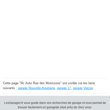
Cette page "Rc Auto Rue des Morissons" est visible via les liens
suivants :
garage Nouvelle-Aquitaine
,
garage 17
,
garage Varzay
.
LesGarages.fr vous guide dans vos recherches de garage et vous permet de
trouver facilement un garagiste situé près de chez vous.