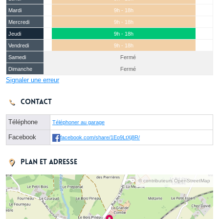
Mardi
9h - 18h
Mercredi
9h - 18h
Jeudi
9h - 18h
Vendredi
9h - 18h
Samedi
Fermé
Dimanche
Fermé
Signaler une erreur
Contact
Téléphone
Téléphoner au garage
Facebook
facebook.com/share/1Eo9LtXj8R/
Plan et adresse
© contributeurs OpenStreetMap