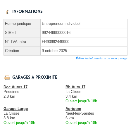
Informations
Forme juridique
Entrepreneur individuel
SIRET
99244990000016
N° TVA Intra.
FR90992449900
Création
9 octobre 2025
Éditer les informations de mon garage
Garages à proximité
Doc Autos 17
Bh Auto 17
Pessines
La Clisse
2.8 km
3.4 km
Ouvert jusqu'à 18h
Garage Large
Agrigom
La Clisse
Nieul-lès-Saintes
3.8 km
6 km
Ouvert jusqu'à 18h
Ouvert jusqu'à 18h