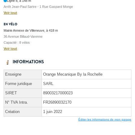
Ligne 8, à 148 m
Arrêt Jean-Paul Sartre - 1 Rue Gaspard Monge
Voir tout
En vélo
Mairie Annexe de Villeneuve, à 418 m
36 Avenue Billaud-Varenne
Capacité : 8 vélos
Voir tout
Informations
Enseigne
Orange Mecanique By la Rochelle
Forme juridique
SARL
SIRET
89003217000023
N° TVA Intra.
FR26890032170
Création
1 juin 2022
Éditer les informations de mon garage