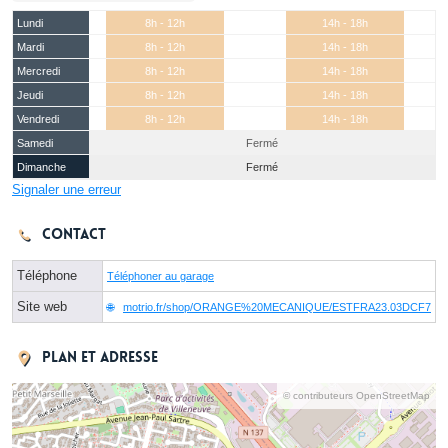
Lundi
8h - 12h
14h - 18h
Mardi
8h - 12h
14h - 18h
Mercredi
8h - 12h
14h - 18h
Jeudi
8h - 12h
14h - 18h
Vendredi
8h - 12h
14h - 18h
Samedi
Fermé
Dimanche
Fermé
Signaler une erreur
Contact
Téléphone
Téléphoner au garage
Site web
motrio.fr/shop/ORANGE%20MECANIQUE/ESTFRA23.03DCF7
Plan et adresse
© contributeurs OpenStreetMap