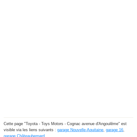
Cette page "Toyota - Toys Motors - Cognac avenue d'Angoulême" est
visible via les liens suivants :
garage Nouvelle-Aquitaine
,
garage 16
,
garage Châteaubernard
.