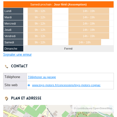
Samedi prochain :
Jour férié (Assomption)
Lundi
9h - 12h
14h - 19h
Mardi
9h - 12h
14h - 19h
Mercredi
9h - 12h
14h - 19h
Jeudi
9h - 12h
14h - 19h
Vendredi
9h - 12h
14h - 19h
Samedi
9h - 12h
14h - 18h
Dimanche
Fermé
Signaler une erreur
Contact
Téléphone
Téléphoner au garage
Site web
www.toys-motors.fr/concessions/toys-motors-cognac
Plan et adresse
© contributeurs OpenStreetMap