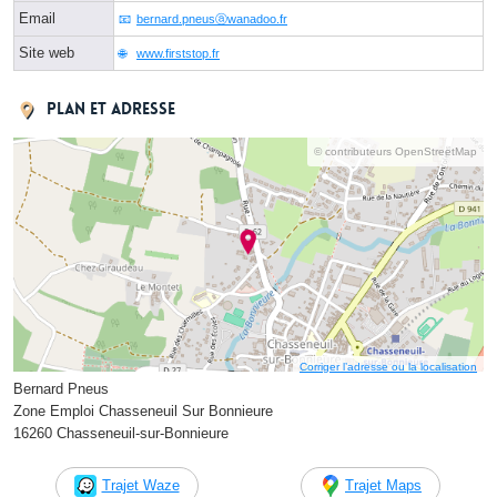
Email
bernard.pneusⓐwanadoo.fr
Site web
www.firststop.fr
Plan et adresse
© contributeurs OpenStreetMap
Corriger l’adresse ou la localisation
Bernard Pneus
Zone Emploi Chasseneuil Sur Bonnieure
16260 Chasseneuil-sur-Bonnieure
Trajet Waze
Trajet Maps