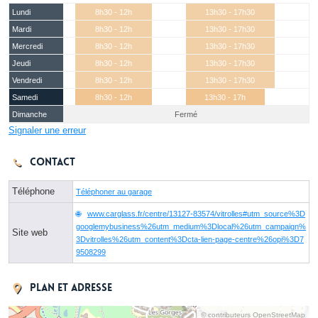
Lundi
8h30 - 12h
13h30 - 17h30
Mardi
8h30 - 12h
13h30 - 17h30
Mercredi
8h30 - 12h
13h30 - 17h30
Jeudi
8h30 - 12h
13h30 - 17h30
Vendredi
8h30 - 12h
13h30 - 17h30
Samedi
8h30 - 12h
13h30 - 17h
Dimanche
Fermé
Signaler une erreur
Contact
Téléphone
Téléphoner au garage
www.carglass.fr/centre/13127-83574/vitrolles#utm_source%3D
googlemybusiness%26utm_medium%3Dlocal%26utm_campaign%
Site web
3Dvitrolles%26utm_content%3Dcta-lien-page-centre%26opi%3D7
9508299
Plan et adresse
© contributeurs OpenStreetMap