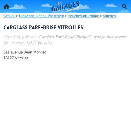
Accueil
>
Provence-Alpes-Côte d'Azur
>
Bouches-du-Rhône
>
Vitrolles
Carglass Pare-Brise Vitrolles
Cette fiche présente "Carglass Pare-Brise Vitrolles", garage situé
avenue
jean monnet
, 13127 Vitrolles.
511 avenue Jean Monnet
13127 Vitrolles