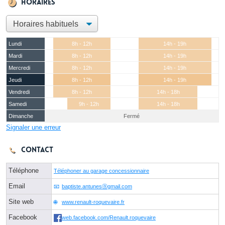
Horaires
Lundi
8h - 12h
14h - 19h
Mardi
8h - 12h
14h - 19h
Mercredi
8h - 12h
14h - 19h
Jeudi
8h - 12h
14h - 19h
Vendredi
8h - 12h
14h - 18h
Samedi
9h - 12h
14h - 18h
Dimanche
Fermé
Signaler une erreur
Contact
Téléphone
Téléphoner au garage concessionnaire
Email
baptiste.antunesⓐgmail.com
Site web
www.renault-roquevaire.fr
Facebook
web.facebook.com/Renault.roquevaire