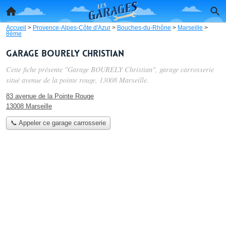
Accueil
>
Provence-Alpes-Côte d'Azur
>
Bouches-du-Rhône
>
Marseille
>
8ème
Garage BOURELY Christian
Cette fiche présente "Garage BOURELY Christian", garage carrosserie
situé
avenue de la pointe rouge
, 13008 Marseille.
83 avenue de la Pointe Rouge
13008 Marseille
📞 Appeler ce garage carrosserie