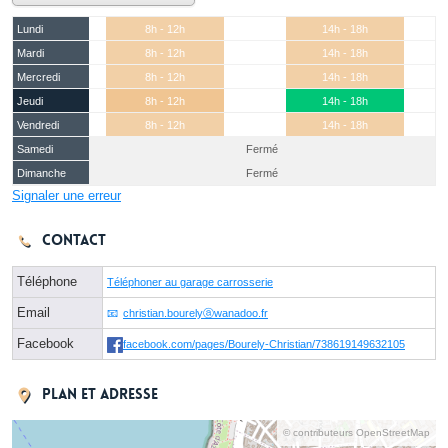
Lundi
8h - 12h
14h - 18h
Mardi
8h - 12h
14h - 18h
Mercredi
8h - 12h
14h - 18h
Jeudi
8h - 12h
14h - 18h
Vendredi
8h - 12h
14h - 18h
Samedi
Fermé
Dimanche
Fermé
Signaler une erreur
Contact
Téléphone
Téléphoner au garage carrosserie
Email
christian.bourelyⓐwanadoo.fr
Facebook
facebook.com/pages/Bourely-Christian/738619149632105
Plan et adresse
© contributeurs OpenStreetMap