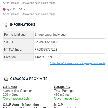
Arrêt Tiboulen - 79 Avenue de la pointe rouge
Ligne 19, à 90 m
Arrêt Tiboulen - 79 Avenue de la pointe rouge
Informations
Forme juridique
Entrepreneur individuel
SIRET
32579713200033
N° TVA Intra.
FR08325797132
Création
1 mars 1999
Éditer les informations de mon garage carrosserie
Garages à proximité
G&A auto
Garage FG
avenue des Goumiers
Trav. Parangon
290 mètres
470 mètres
Ouvert jusqu'à 20h
Ouvert jusqu'à 18h
G.L.F Auto - Mécanicien -
M.C.P