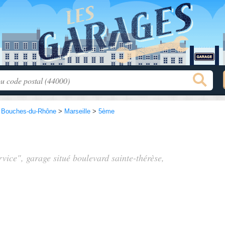
>
Bouches-du-Rhône
>
Marseille
>
5ème
rvice", garage situé
boulevard sainte-thérèse
,