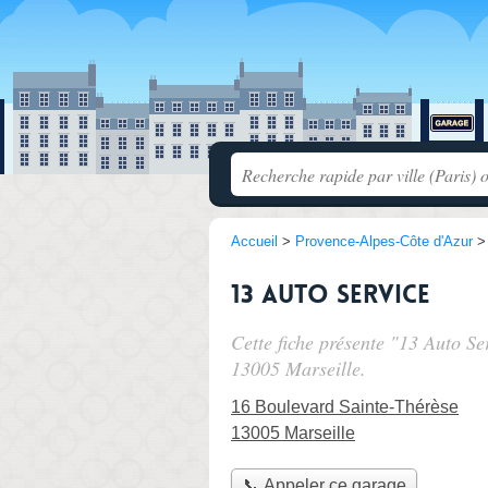
Accueil
>
Provence-Alpes-Côte d'Azur
13 Auto Service
Cette fiche présente "13 Auto Se
13005 Marseille.
16 Boulevard Sainte-Thérèse
13005 Marseille
📞 Appeler ce garage