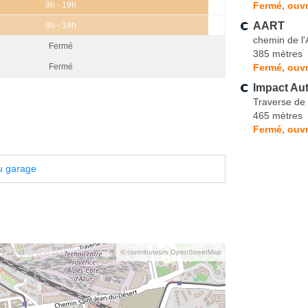
Fermé, ouvr
9h - 19h
AART
9h - 19h
chemin de l'
Fermé
385 mètres
Fermé, ouvr
Fermé
Impact Au
Traverse de 
465 mètres
Fermé, ouvr
u garage
© contributeurs OpenStreetMap