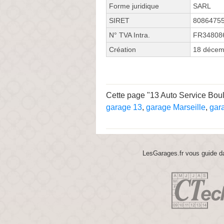
Forme juridique
SARL
SIRET
8086475
N° TVA Intra.
FR34808
Création
18 décem
Cette page "13 Auto Service Boule
garage 13
,
garage Marseille
,
gar
LesGarages.fr vous guide da