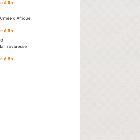
e à 8h
Armée d'Afrique
e à 8h
to
la Trevaresse
e à 8h