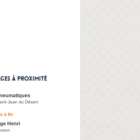
ges à proximité
Pneumatiques
int-Jean du Désert
e à 8h
ge Henri
asson