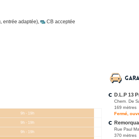
, entrée adaptée)
,
CB acceptée
Gara
D.L.P 13 
Chem. De Sa
169 mètres
Fermé, ouvr
9h - 19h
Remorqua
9h - 19h
Rue Paul M
9h - 19h
370 mètres