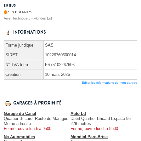
En bus
ZEN B, à 660 m
Arrêt Technoparc - Florides Est
Informations
Forme juridique
SAS
SIRET
10226760600014
N° TVA Intra.
FR75102267606
Création
10 mars 2026
Éditer les informations de mon garage
Garages à proximité
Garage du Canal
Auto Ld
Quartier Bricard, Route de Martigue
D568 Quartier Bricard Espace 96
Même adresse
229 mètres
Fermé, ouvre lundi à 9h00
Fermé, ouvre lundi à 8h00
Na Automobiles
Mondial Pare-Brise