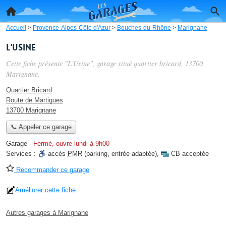
Accueil
>
Provence-Alpes-Côte d'Azur
>
Bouches-du-Rhône
>
Marignane
L'Usine
Cette fiche présente "L'Usine", garage situé
quartier bricard
, 13700
Marignane.
Quartier Bricard
Route de Martigues
13700 Marignane
📞 Appeler ce garage
Garage
-
Fermé, ouvre lundi à 9h00
Services :
accès
PMR
(parking, entrée adaptée)
,
CB acceptée
Recommander ce garage
Améliorer cette fiche
Autres garages à Marignane