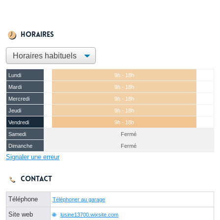
Horaires
Lundi
9h - 18h
Mardi
9h - 18h
Mercredi
9h - 18h
Jeudi
9h - 18h
Vendredi
9h - 18h
Samedi
Fermé
Dimanche
Fermé
Signaler une erreur
Contact
Téléphone
Téléphoner au garage
Site web
lusine13700.wixsite.com