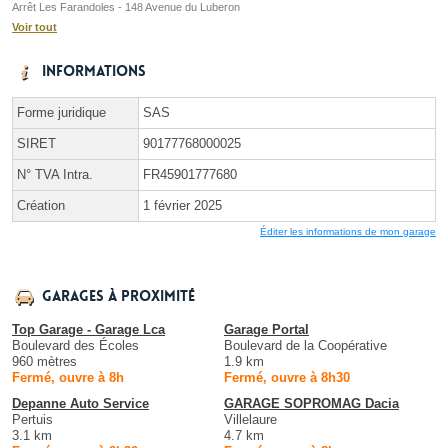
Arrêt Les Farandoles - 148 Avenue du Luberon
Voir tout
Informations
Forme juridique
SAS
SIRET
90177768000025
N° TVA Intra.
FR45901777680
Création
1 février 2025
Éditer les informations de mon garage
Garages à proximité
Top Garage - Garage Lca
Garage Portal
Boulevard des Écoles
Boulevard de la Coopérative
960 mètres
1.9 km
Fermé, ouvre à 8h
Fermé, ouvre à 8h30
Depanne Auto Service
GARAGE SOPROMAG Dacia
Pertuis
Villelaure
3.1 km
4.7 km