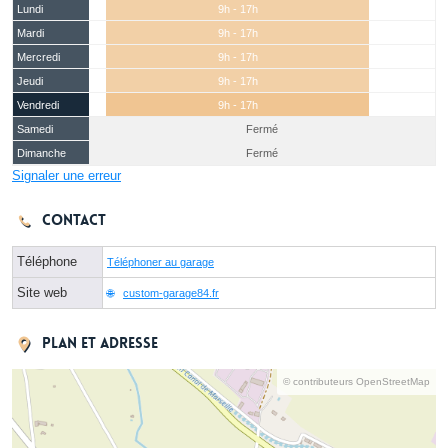
Lundi
9h - 17h
Mardi
9h - 17h
Mercredi
9h - 17h
Jeudi
9h - 17h
Vendredi
9h - 17h
Samedi
Fermé
Dimanche
Fermé
Signaler une erreur
Contact
Téléphone
Téléphoner au garage
Site web
custom-garage84.fr
Plan et adresse
© contributeurs OpenStreetMap