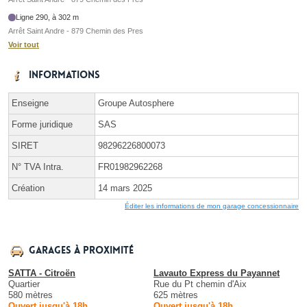
Ligne 290, à 302 m
Arrêt Saint Andre - 879 Chemin des Pres
Voir tout
Informations
Enseigne
Groupe Autosphere
Forme juridique
SAS
SIRET
98296226800073
N° TVA Intra.
FR01982962268
Création
14 mars 2025
Éditer les informations de mon garage concessionnaire
Garages à proximité
SATTA - Citroën
Lavauto Express du Payannet
Quartier
Rue du Pt chemin d'Aix
580 mètres
625 mètres
Ouvert jusqu'à 18h
Ouvert jusqu'à 18h