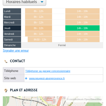
Lundi
8h - 12h
14h - 19h
Mardi
8h - 12h
14h - 19h
Mercredi
8h - 12h
14h - 19h
Jeudi
8h - 12h
14h - 19h
Vendredi
8h - 12h
14h - 19h
Samedi
8h30 - 12h
14h - 19h
Dimanche
Fermé
Signaler une erreur
Contact
Téléphone
Téléphoner au garage concessionnaire
Site web
www.peugeot-aixenprovence.fr
Plan et adresse
© contributeurs OpenStreetMap