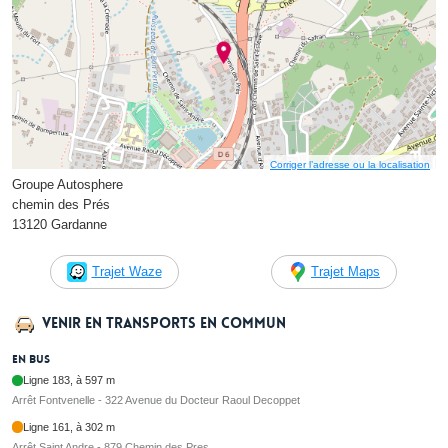
Corriger l’adresse ou la localisation
Groupe Autosphere
chemin des Prés
13120 Gardanne
Trajet Waze
Trajet Maps
Venir en transports en commun
En bus
Ligne 183, à 597 m
Arrêt Fontvenelle - 322 Avenue du Docteur Raoul Decoppet
Ligne 161, à 302 m
Arrêt Saint Andre - 879 Chemin des Pres