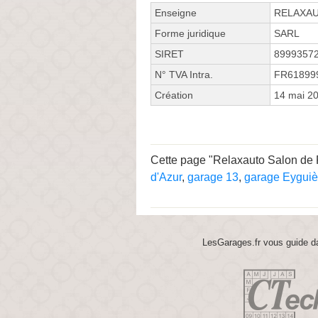
Enseigne
RELAXA
Forme juridique
SARL
SIRET
8999357
N° TVA Intra.
FR61899
Création
14 mai 2
Cette page "Relaxauto Salon de P
d'Azur
,
garage 13
,
garage Eyguiè
LesGarages.fr vous guide da