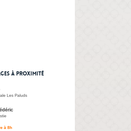
ges à proximité
e
ale Les Paluds
édéric
stie
e à 8h