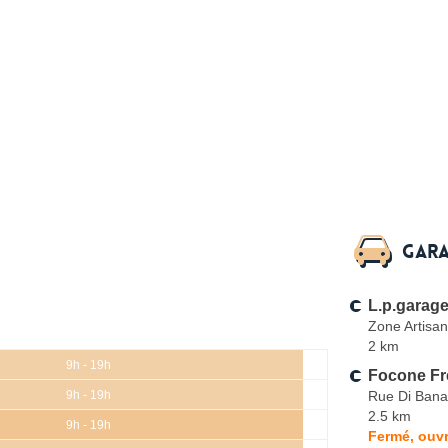
Gara
L.p.garag
Zone Artisan
2 km
9h - 19h
Focone Fr
Rue Di Bana
9h - 19h
2.5 km
9h - 19h
Fermé, ouvr