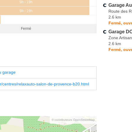
9h - 19h
Garage Au
Route des R
9h - 19h
2.6 km
Fermé, ouvr
Fermé
Garage D
Zone Artisan
2.6 km
Fermé, ouvr
u garage
fr/centres/relaxauto-salon-de-provence-b20.html
© contributeurs OpenStreetMap