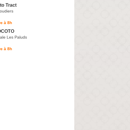
to Tract
oudiers
e à 8h
OCOTO
ale Les Paluds
e à 8h