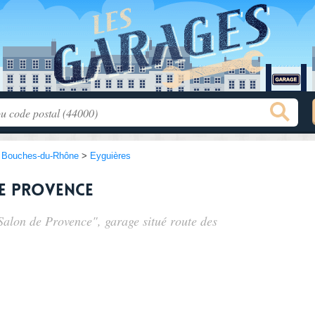
>
Bouches-du-Rhône
>
Eyguières
e Provence
 Salon de Provence", garage situé
route des