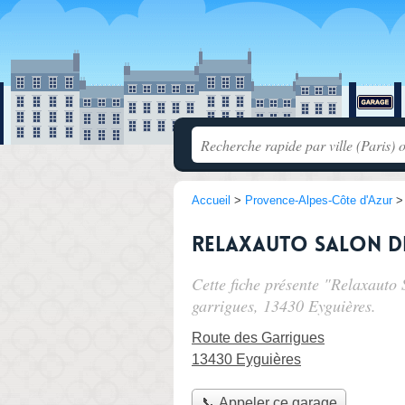
Accueil
>
Provence-Alpes-Côte d'Azur
Relaxauto Salon d
Cette fiche présente "Relaxauto
garrigues
, 13430 Eyguières.
Route des Garrigues
13430 Eyguières
📞 Appeler ce garage