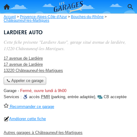
Accueil
>
Provence-Alpes-Côte d'Azur
>
Bouches-du-Rhône
>
Châteauneuf-les-Martigues
Lardiere Auto
Cette fiche présente "Lardiere Auto", garage situé
avenue de lardière
,
13220 Châteauneuf-les-Martigues.
17 avenue de Lardière
17 avenue de Lardière
13220 Châteauneuf-les-Martigues
📞 Appeler ce garage
Garage
-
Fermé, ouvre lundi à 9h00
Services :
accès
PMR
(parking, entrée adaptée)
,
CB acceptée
Recommander ce garage
Améliorer cette fiche
Autres garages à Châteauneuf-les-Martigues