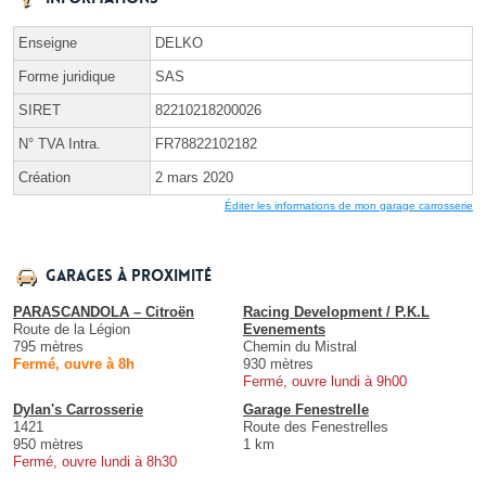
Enseigne
DELKO
Forme juridique
SAS
SIRET
82210218200026
N° TVA Intra.
FR78822102182
Création
2 mars 2020
Éditer les informations de mon garage carrosserie
Garages à proximité
PARASCANDOLA – Citroën
Racing Development / P.K.L
Route de la Légion
Evenements
795 mètres
Chemin du Mistral
Fermé, ouvre à 8h
930 mètres
Fermé, ouvre lundi à 9h00
Dylan's Carrosserie
Garage Fenestrelle
1421
Route des Fenestrelles
950 mètres
1 km
Fermé, ouvre lundi à 8h30