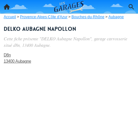
Accueil
>
Provence-Alpes-Côte d'Azur
>
Bouches-du-Rhône
>
Aubagne
DELKO Aubagne Napollon
Cette fiche présente "DELKO Aubagne Napollon", garage carrosserie
situé
d8n
, 13400 Aubagne.
D8n
13400 Aubagne