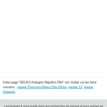
Cette page "DELKO Aubagne Napollon D8n" est visible via les liens
suivants :
garage Provence-Alpes-Côte d'Azur
,
garage 13
,
garage
Aubagne
.
LesGarages.fr vous guide dans vos recherches de garage et vous permet de