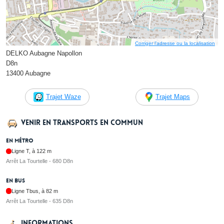
Corriger l’adresse ou la localisation
DELKO Aubagne Napollon
D8n
13400 Aubagne
Trajet Waze
Trajet Maps
Venir en transports en commun
En métro
Ligne T, à 122 m
Arrêt La Tourtelle - 680 D8n
En bus
Ligne Tbus, à 82 m
Arrêt La Tourtelle - 635 D8n
Informations