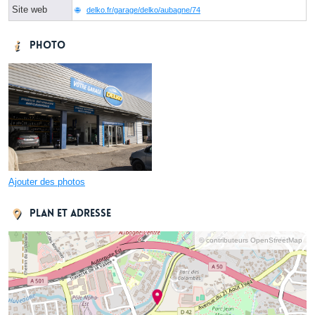
Site web
delko.fr/garage/delko/aubagne/74
Photo
Ajouter des photos
Plan et adresse
© contributeurs OpenStreetMap