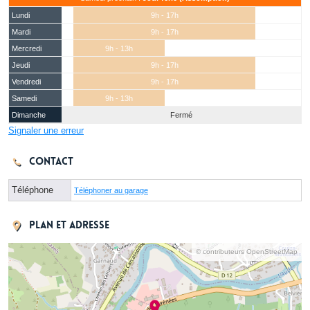
Lundi
9h - 17h
Mardi
9h - 17h
Mercredi
9h - 13h
Jeudi
9h - 17h
Vendredi
9h - 17h
Samedi
9h - 13h
Dimanche
Fermé
Signaler une erreur
Contact
Téléphone
Téléphoner au garage
Plan et adresse
© contributeurs OpenStreetMap