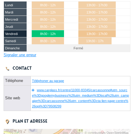
Lundi
8h30 - 12h
13h30 - 17h30
Mardi
8h30 - 12h
13h30 - 17h30
Mercredi
8h30 - 12h
13h30 - 17h30
Jeudi
8h30 - 12h
13h30 - 17h30
Vendredi
8h30 - 12h
13h30 - 17h30
Samedi
8h30 - 12h
13h30 - 17h
Dimanche
Fermé
Signaler une erreur
Contact
Téléphone
Téléphoner au garage
www.carglass.fr/centre/11000-83345/carcassonne#utm_sourc
e%3Dgooglemybusiness%26utm_medium%3Dlocal%26utm_camp
Site web
aign%3Dcarcassonne%26utm_content%3Dcta-lien-page-centre%
26opi%3D79508299
Plan et adresse
© contributeurs OpenStreetMap