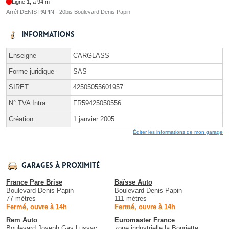
Ligne 1, à 94 m
Arrêt DENIS PAPIN - 20bis Boulevard Denis Papin
Informations
Enseigne
CARGLASS
Forme juridique
SAS
SIRET
42505055601957
N° TVA Intra.
FR59425050556
Création
1 janvier 2005
Éditer les informations de mon garage
Garages à proximité
France Pare Brise
Baïsse Auto
Boulevard Denis Papin
Boulevard Denis Papin
77 mètres
111 mètres
Fermé, ouvre à 14h
Fermé, ouvre à 14h
Rem Auto
Euromaster France
Boulevard Joseph Gay Lussac
zone industrielle la Bouriette