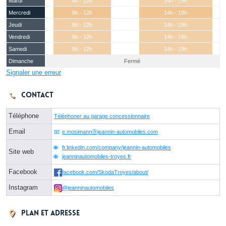
Mardi
8h - 12h
14h - 19h
Mercredi
8h - 12h
14h - 19h
Jeudi
8h - 12h
14h - 19h
Vendredi
8h - 12h
14h - 19h
Samedi
8h - 12h
14h - 19h
Dimanche
Fermé
Signaler une erreur
Contact
Téléphone
Téléphoner au garage concessionnaire
Email
e.mosimannⓐjeannin-automobiles.com
fr.linkedin.com/company/jeannin-automobiles
Site web
jeanninautomobiles-troyes.fr
Facebook
facebook.com/SkodaTroyes/about/
Instagram
@jeanninautomobiles
Plan et adresse