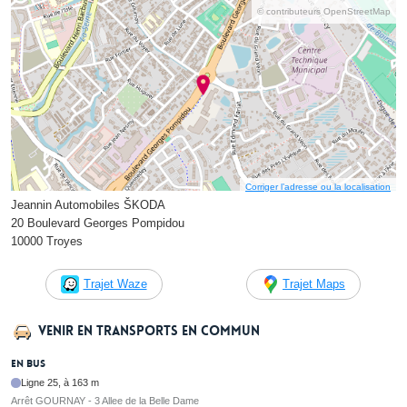
© contributeurs OpenStreetMap
Corriger l’adresse ou la localisation
Jeannin Automobiles ŠKODA
20 Boulevard Georges Pompidou
10000 Troyes
Trajet Waze
Trajet Maps
Venir en transports en commun
En bus
Ligne 25, à 163 m
Arrêt GOURNAY - 3 Allee de la Belle Dame