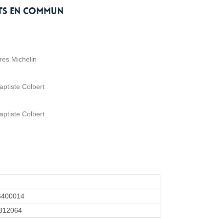
rts en commun
es Michelin
ptiste Colbert
ptiste Colbert
6400014
312064