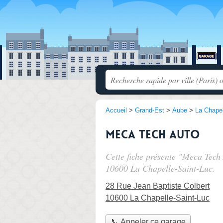
Accueil
>
Grand-Est
>
Aube
>
La Chapel
Meca Tech Auto
Cette fiche présente "Meca Tech
10600 La Chapelle-Saint-Luc.
28 Rue Jean Baptiste Colbert
10600 La Chapelle-Saint-Luc
📞 Appeler ce garage