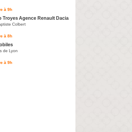
e à 9h
to Troyes Agence Renault Dacia
ptiste Colbert
e à 8h
biles
s de Lyon
e à 9h