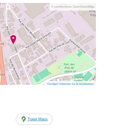
© contributeurs OpenStreetMap
Corriger l’adresse ou la localisation
Trajet Maps