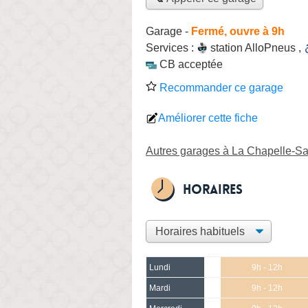
Garage
-
Fermé, ouvre à 9h
Services :
station AlloPneus
,
CB acceptée
Recommander ce garage
Améliorer cette fiche
Autres garages à La Chapelle-Sa
Horaires
Lundi
9h - 12h
Mardi
9h - 12h