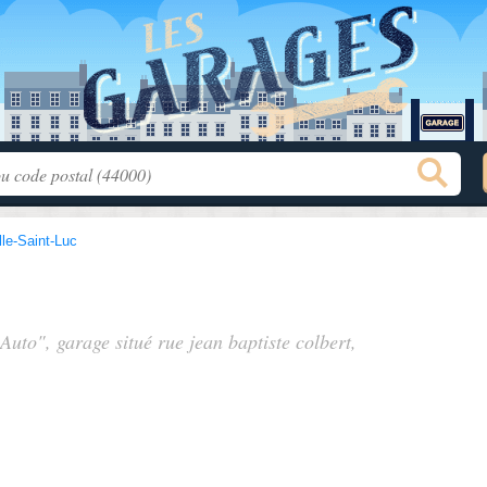
le-Saint-Luc
 Auto", garage situé
rue jean baptiste colbert
,