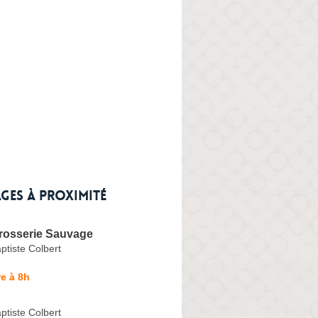
ges à proximité
rrosserie Sauvage
tiste Colbert
e à 8h
tiste Colbert