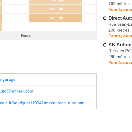
14h - 18h
162 mètres
Fermé, ouvr
14h - 18h
Direct Au
14h - 18h
Rue Jean-Ba
208 mètres
Fermé, ouvr
Fermé
AK Automo
Rue des Pré
290 mètres
Fermé, ouvr
u garage
utoⓐhotmail.com
coin.fr/boutique/110341/meca_tech_auto.htm