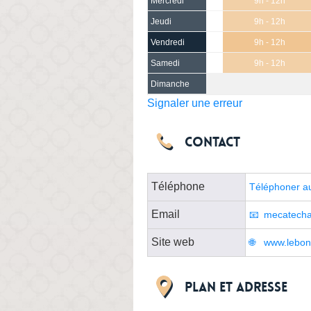
Mercredi
9h - 12h
Jeudi
9h - 12h
Vendredi
9h - 12h
Samedi
9h - 12h
Dimanche
Signaler une erreur
Contact
Téléphone
Téléphoner a
Email
mecatecha
Site web
www.lebon
Plan et adresse